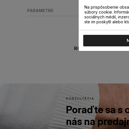
Na prispôsobenie obsah
PARAMETRE
súbory cookie. Informá
sociálnych médií, inzer
ste im poskytli alebo kt
ROZMER LIŠTY
KONZULTÁCIA
Poraďte sa s
nás na predajn