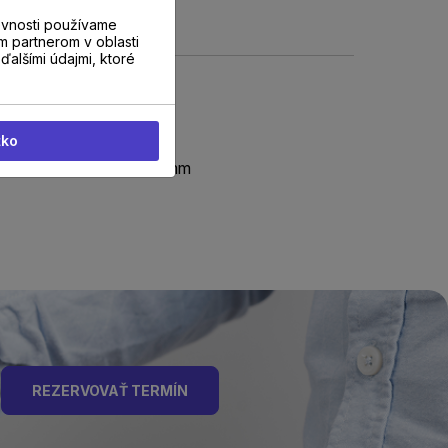
evnosti používame
m partnerom v oblasti
ďalšími údajmi, ktoré
tko
10 x 61 x 2000 mm
REZERVOVAŤ TERMÍN