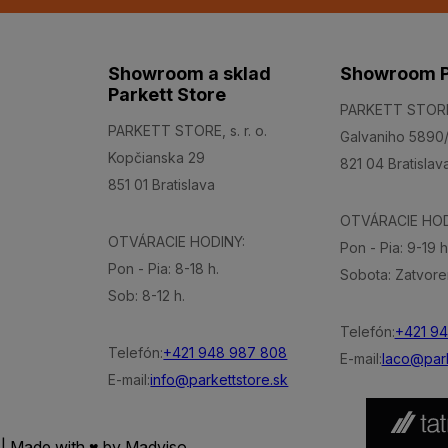
Showroom a sklad
Showroom P
Parkett Store
PARKETT STORE, 
PARKETT STORE, s. r. o.
Galvaniho 5890
Kopčianska 29
821 04 Bratislav
851 01 Bratislava
OTVÁRACIE HOD
OTVÁRACIE HODINY:
Pon - Pia: 9-19 h
Pon - Pia: 8-18 h.
Sobota: Zatvore
Sob: 8-12 h.
Telefón:
+421 9
Telefón:
+421 948 987 808
E-mail:
laco@park
E-mail:
info@parkettstore.sk
 | Made with ♥ by
Madviso