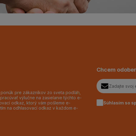
Chcem odober
h ponúk pre zákazníkov zo sveta podláh,
pracúvať výlučne na zasielanie týchto e-
Súhlasím so s
dzovací odkaz, ktorý vám pošleme e-
utím na odhlasovací odkaz v každom e-