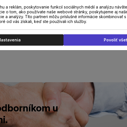
u a reklám, poskytovanie funkcií sociálnych médií a analýzu návšt
cie o tom, ako používate naše webové stránky, poskytujeme aj naši
cie a analýzy. Títo partneri môžu príslušné informácie skombinovať s 
oré od vás získali, keď ste používali ich služby.
Nastavenia
Povoliť vše
 odborníkom u
i.