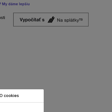
u? My dáme lepšiu
sti
O cookies