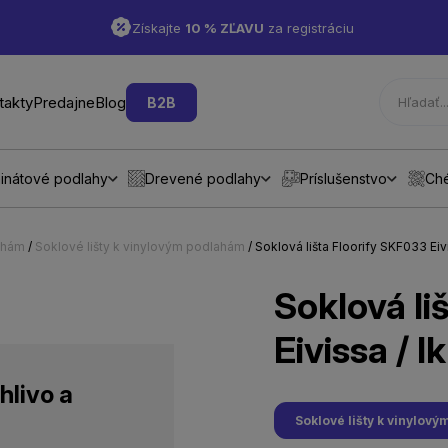
Získajte
10 % ZĽAVU
za registráciu
takty
Predajne
Blog
B2B
inátové podlahy
Drevené podlahy
Príslušenstvo
Ch
ahám
/
Soklové lišty k vinylovým podlahám
/ Soklová lišta Floorify SKF033 Eivi
Soklová li
Eivissa / I
hlivo a
Soklové lišty k vinylov