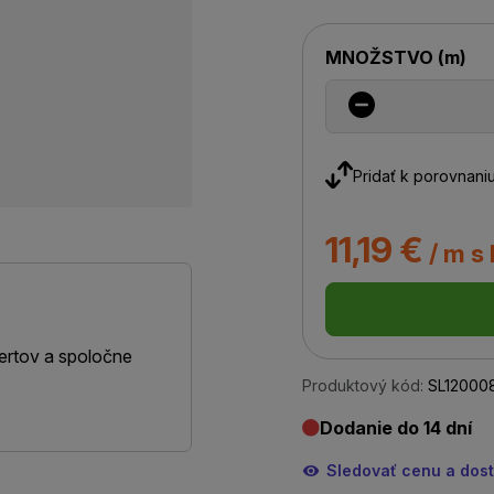
MNOŽSTVO
(
m
)
Pridať k porovnani
11,19 €
/ m s
ertov a spoločne
Produktový kód:
SL12000
Dodanie do 14 dní
Sledovať cenu a dos