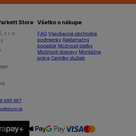
arkett Store
Všetko o nákupe
s. r. o.
FAQ
Všeobecné obchodné
podmienky
Reklamačný
/7
poriadok
Možnosti platby
a
Možnosti dopravy
Montážne
práce
Cenníky služieb
INY:
.
né.
48 899 967
ettstore.sk