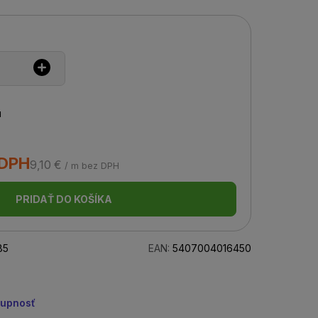
u
 DPH
9,10 €
/ m bez DPH
PRIDAŤ DO KOŠÍKA
85
EAN:
5407004016450
tupnosť