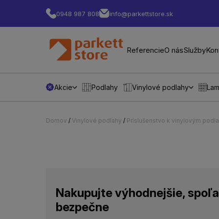
0948 987 808
info@parkettstore.sk
Referencie
O nás
Služby
Kon
Akcie
Podlahy
Vinylové podlahy
Lam
Domov
/
Vinylové podlahy
/
Príslušenstvo k vinylovým podl
Nakupujte výhodnejšie, spoľa
bezpečne