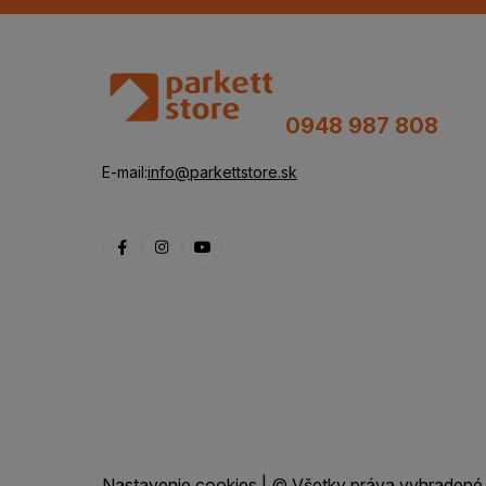
0948 987 808
E-mail:
info@parkettstore.sk
Nastavenie cookies
| © Všetky práva vyhradené