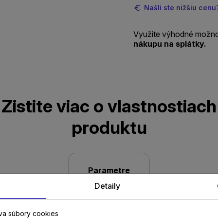
Našli ste nižšiu cen
Využite výhodné možno
nákupu na splátky.
Zistite viac o vlastnostiach
produktu
Parametre
Detaily
va súbory cookies