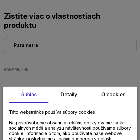
Zistite viac o vlastnostiach
produktu
Parametre
PARAMETRE
Súhlas
Detaily
O cookies
Táto webstránka používa súbory cookies
Poraďte sa s
Na prispôsobenie obsahu a reklám, poskytovanie funkcií
sociálnych médií a analýzu návštevnosti používame súbory
cookie. Informácie o tom, ako používate naše webové
odborníkom u nás na
stránky, poskytujeme aj našim partnerom v oblasti