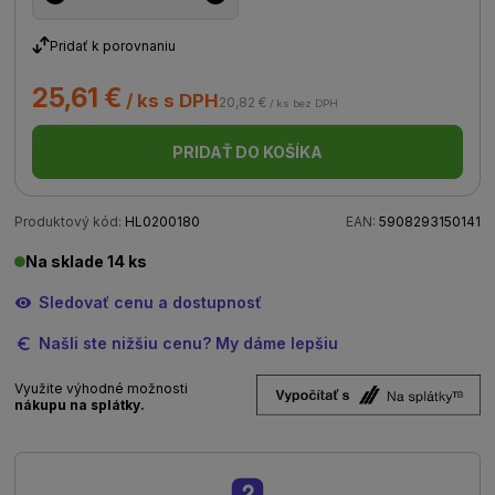
Pridať k porovnaniu
25,61 €
/ ks s DPH
20,82 €
/ ks bez DPH
PRIDAŤ DO KOŠÍKA
Produktový kód:
HL0200180
EAN:
5908293150141
Na sklade 14 ks
Sledovať cenu a dostupnosť
Našli ste nižšiu cenu? My dáme lepšiu
Využite výhodné možnosti
nákupu na splátky.