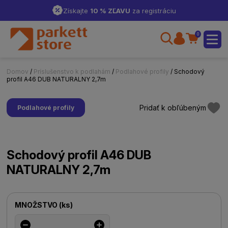
Získajte
10 % ZĽAVU
za registráciu
0
Domov
/
Príslušenstvo k podlahám
/
Podlahové profily
/ Schodový
profil A46 DUB NATURALNY 2,7m
Pridať k obľúbeným
Podlahové profily
Schodový profil A46 DUB
NATURALNY 2,7m
MNOŽSTVO
(
ks
)