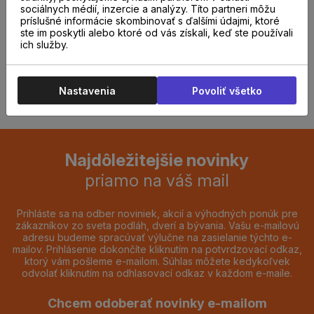
sociálnych médií, inzercie a analýzy. Títo partneri môžu
predajni.
príslušné informácie skombinovať s ďalšími údajmi, ktoré
ste im poskytli alebo ktoré od vás získali, keď ste používali
ich služby.
REZERVOVAŤ TERMÍN
Nastavenia
Povoliť všetko
Najdôležitejšie novinky
priamo na váš mail
Prihláste sa na odber noviniek, akcií a výhodných ponúk pre
zákazníkov zo sveta podláh, dverí a bývania. Vašu e-mailovú
adresu budeme spracúvať výlučne na zasielanie týchto e-
mailov. Prihlásenie dokončíte kliknutím na potvrdzovací odkaz,
ktorý vám pošleme e-mailom. Súhlas môžete kedykoľvek
odvolať kliknutím na odhlasovací odkaz v každom e-maile.
Chcem odoberať novinky e-mailom