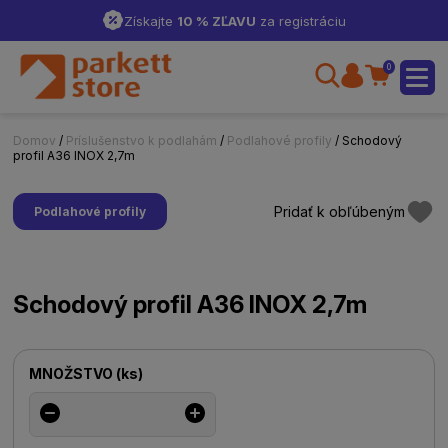
Získajte
10 % ZĽAVU
za registráciu
0
Domov
/
Príslušenstvo k podlahám
/
Podlahové profily
/ Schodový
profil A36 INOX 2,7m
Pridať k obľúbeným
Podlahové profily
Schodový profil A36 INOX 2,7m
MNOŽSTVO
(
ks
)