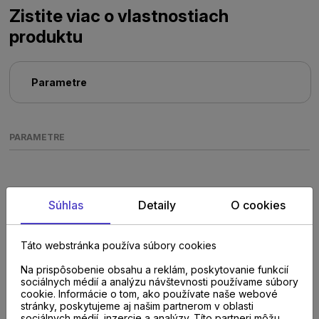
Zistite viac o vlastnostiach
produktu
Parametre
PARAMETRE
Súhlas
Detaily
O cookies
Táto webstránka používa súbory cookies
Poraďte sa s
Na prispôsobenie obsahu a reklám, poskytovanie funkcií
sociálnych médií a analýzu návštevnosti používame súbory
odborníkom u nás na
cookie. Informácie o tom, ako používate naše webové
stránky, poskytujeme aj našim partnerom v oblasti
sociálnych médií, inzercie a analýzy. Títo partneri môžu