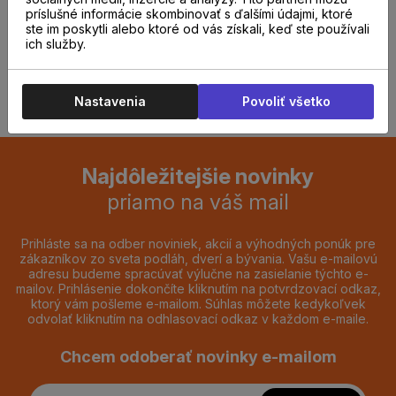
predajni.
príslušné informácie skombinovať s ďalšími údajmi, ktoré
ste im poskytli alebo ktoré od vás získali, keď ste používali
ich služby.
REZERVOVAŤ TERMÍN
Nastavenia
Povoliť všetko
Najdôležitejšie novinky
priamo na váš mail
Prihláste sa na odber noviniek, akcií a výhodných ponúk pre
zákazníkov zo sveta podláh, dverí a bývania. Vašu e-mailovú
adresu budeme spracúvať výlučne na zasielanie týchto e-
mailov. Prihlásenie dokončíte kliknutím na potvrdzovací odkaz,
ktorý vám pošleme e-mailom. Súhlas môžete kedykoľvek
odvolať kliknutím na odhlasovací odkaz v každom e-maile.
Chcem odoberať novinky e-mailom