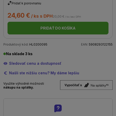
Pridať k porovnaniu
24,60 €
/ ks s DPH
20,00 €
/ ks bez DPH
PRIDAŤ DO KOŠÍKA
Produktový kód:
HL0200095
EAN:
5908293122155
Na sklade 3 ks
Sledovať cenu a dostupnosť
Našli ste nižšiu cenu? My dáme lepšiu
Využite výhodné možnosti
nákupu na splátky.