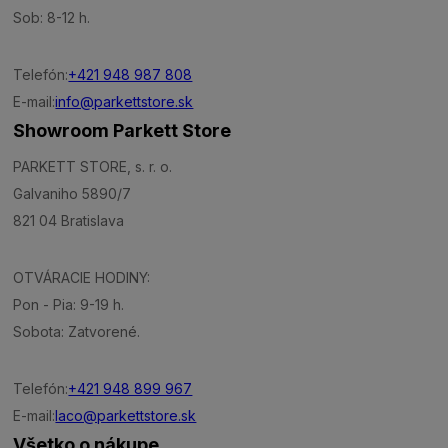
Sob: 8-12 h.
Telefón:
+421 948 987 808
E-mail:
info@parkettstore.sk
Showroom Parkett Store
PARKETT STORE, s. r. o.
Galvaniho 5890/7
821 04 Bratislava
OTVÁRACIE HODINY:
Pon - Pia: 9-19 h.
Sobota: Zatvorené.
Telefón:
+421 948 899 967
E-mail:
laco@parkettstore.sk
Všetko o nákupe