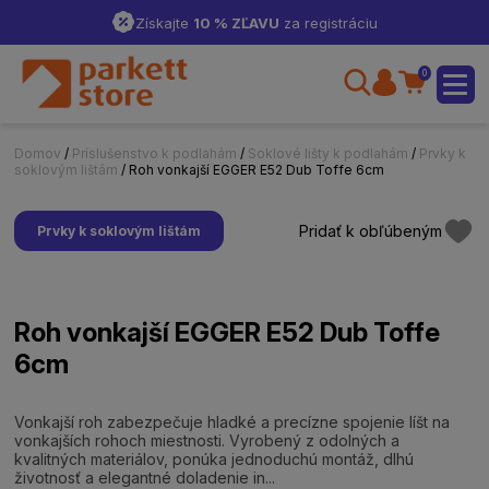
Získajte
10 % ZĽAVU
za registráciu
0
Domov
/
Príslušenstvo k podlahám
/
Soklové lišty k podlahám
/
Prvky k
soklovým lištám
/ Roh vonkajší EGGER E52 Dub Toffe 6cm
Pridať k obľúbeným
Prvky k soklovým lištám
Roh vonkajší EGGER E52 Dub Toffe
6cm
Vonkajší roh zabezpečuje hladké a precízne spojenie líšt na
vonkajších rohoch miestnosti. Vyrobený z odolných a
kvalitných materiálov, ponúka jednoduchú montáž, dlhú
životnosť a elegantné doladenie in...