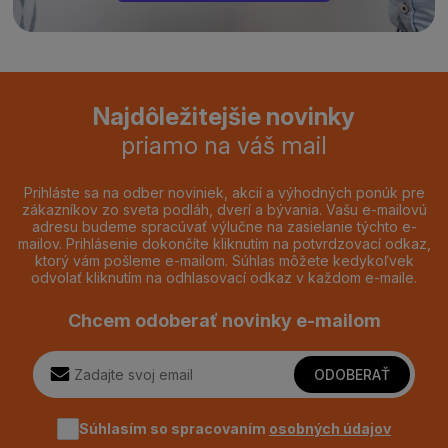
Najdôležitejšie novinky
priamo na váš mail
Prihláste sa na odber noviniek, akcií a výhodných ponúk pre
zákazníkov zo sveta podláh, dverí a bývania. Vašu e-mailovú
adresu budeme spracúvať výlučne na zasielanie týchto e-
mailov. Prihlásenie dokončíte kliknutím na potvrdzovací odkaz,
ktorý vám pošleme e-mailom. Súhlas môžete kedykoľvek
odvolať kliknutím na odhlasovací odkaz v každom e-maile.
Chcem odoberať novinky e-mailom
ODOBERAŤ
Súhlasím so spracovaním
osobných údajov