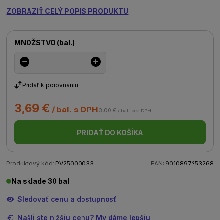
ZOBRAZIŤ CELÝ POPIS PRODUKTU
MNOŽSTVO
(
bal.
)
Pridať k porovnaniu
3,69 €
/ bal. s DPH
3,00 €
/ bal. bez DPH
PRIDAŤ DO KOŠÍKA
Produktový kód:
PV25000033
EAN:
9010897253268
Na sklade 30 bal
Sledovať cenu a dostupnosť
Našli ste nižšiu cenu? My dáme lepšiu