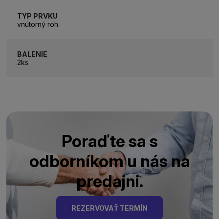
TYP PRVKU
vnútorný roh
BALENIE
2ks
Poraďte sa s
odborníkom u nás na
predajni.
REZERVOVAŤ TERMÍN