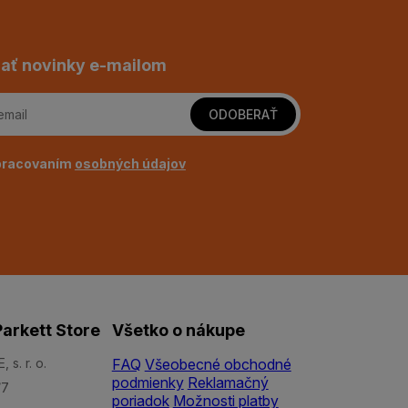
ať novinky e-mailom
ODOBERAŤ
pracovaním
osobných údajov
arkett Store
Všetko o nákupe
s. r. o.
FAQ
Všeobecné obchodné
podmienky
Reklamačný
/7
poriadok
Možnosti platby