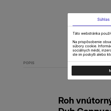
Súhlas
Táto webstránka použí
Na prispôsobenie obsah
súbory cookie. Informá
sociálnych médií, inzer
ste im poskytli alebo kt
POPIS
Roh vnútor