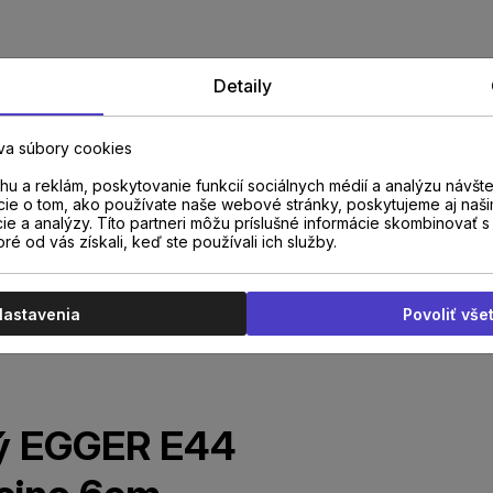
Detaily
va súbory cookies
u a reklám, poskytovanie funkcií sociálnych médií a analýzu návšt
cie o tom, ako používate naše webové stránky, poskytujeme aj naši
cie a analýzy. Títo partneri môžu príslušné informácie skombinovať s 
oré od vás získali, keď ste používali ich služby.
Nastavenia
Povoliť vše
ný EGGER E44