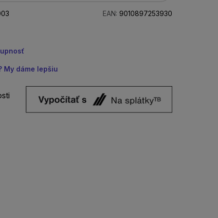
003
EAN:
9010897253930
tupnosť
u? My dáme lepšiu
sti