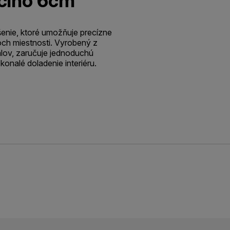
cino 6cm
šenie, ktoré umožňuje precízne
hoch miestnosti. Vyrobený z
álov, zaručuje jednoduchú
okonalé doladenie interiéru.