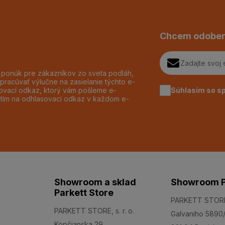
Chcem odober
h ponúk pre zákazníkov zo sveta podláh,
pracúvať výlučne na zasielanie týchto e-
Súhlasím so s
dzovací odkaz, ktorý vám pošleme e-
utím na odhlasovací odkaz v každom e-
Showroom a sklad
Showroom P
Parkett Store
PARKETT STORE, 
PARKETT STORE, s. r. o.
Galvaniho 5890
Kopčianska 29