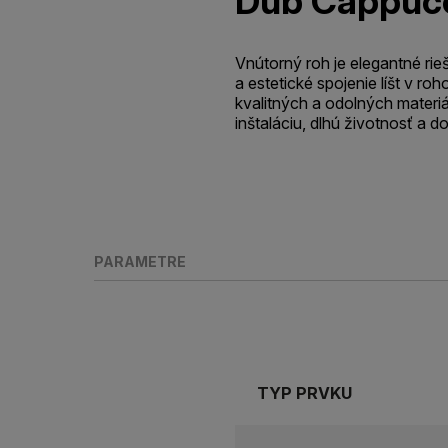
Dub Cappuc
Vnútorný roh je elegantné rie
a estetické spojenie líšt v ro
kvalitných a odolných materi
inštaláciu, dlhú životnosť a d
PARAMETRE
TYP PRVKU