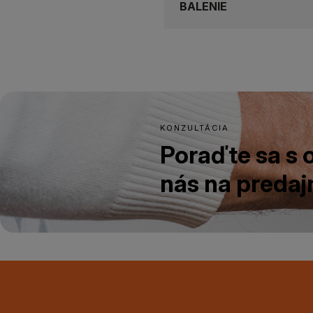
BALENIE
KONZULTÁCIA
Poraďte sa s
nás na predajn