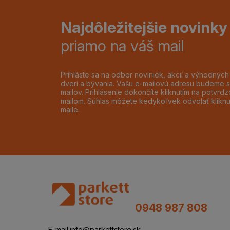
Najdôležitejšie novinky
priamo na váš mail
Prihláste sa na odber noviniek, akcií a výhodnýc
dverí a bývania. Vašu e-mailovú adresu budeme s
mailov. Prihlásenie dokončíte kliknutím na potvr
mailom. Súhlas môžete kedykoľvek odvolať klikn
maile.
0948 987 808
E-mail:
info@parkettstore.sk