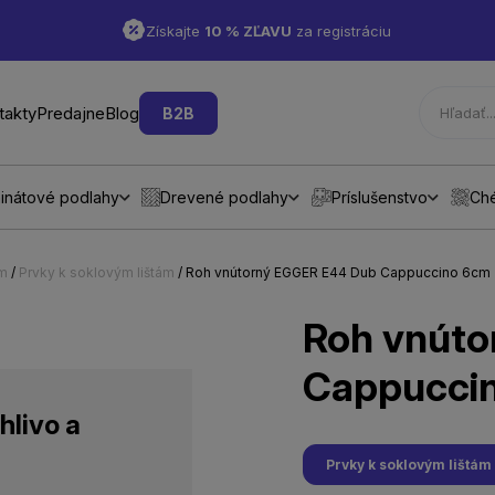
Získajte
10 % ZĽAVU
za registráciu
takty
Predajne
Blog
B2B
inátové podlahy
Drevené podlahy
Príslušenstvo
Ch
ám
/
Prvky k soklovým lištám
/ Roh vnútorný EGGER E44 Dub Cappuccino 6cm
Roh vnút
Cappucci
hlivo a
Prvky k soklovým lištám