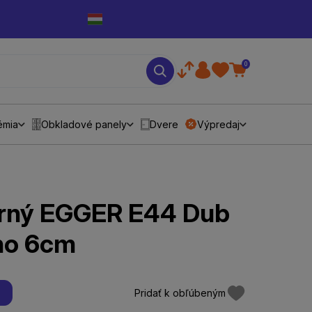
0
émia
Obkladové panely
Dvere
Výpredaj
orný EGGER E44 Dub
no 6cm
Pridať k obľúbeným