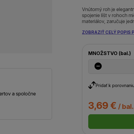
Vnútorný roh je elegantn
spojenie líšt v rohoch m
materiálov, zaručuje jed
ZOBRAZIŤ CELÝ POPIS
MNOŽSTVO
(
bal.
)
Pridať k porovnani
ertov a spoločne
3,69 €
/ bal