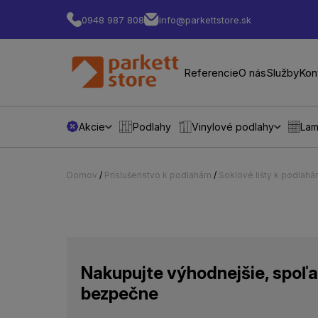
0948 987 808
info@parkettstore.sk
Referencie
O nás
Služby
Kon
Akcie
Podlahy
Vinylové podlahy
Lam
Domov
/
Príslušenstvo k podlahám
/
Soklové lišty k podlah
Nakupujte výhodnejšie, spoľa
bezpečne