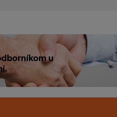
 odborníkom u
i.