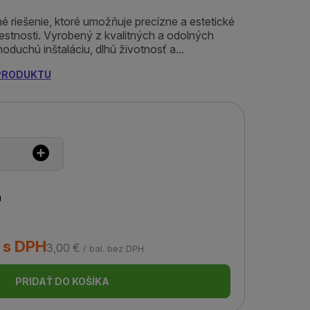
é riešenie, ktoré umožňuje precízne a estetické
iestnosti. Vyrobený z kvalitných a odolných
noduchú inštaláciu, dlhú životnosť a...
 PRODUKTU
u
. s DPH
3,00 €
/ bal. bez DPH
PRIDAŤ DO KOŠÍKA