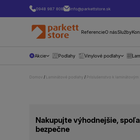
0948 987 808
info@parkettstore.sk
Referencie
O nás
Služby
Kon
Akcie
Podlahy
Vinylové podlahy
Lam
Domov
/
Laminátové podlahy
/
Príslušenstvo k laminátový
Nakupujte výhodnejšie, spoľa
bezpečne