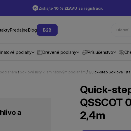
Získajte
10 % ZĽAVU
za registráciu
takty
Predajne
Blog
B2B
inátové podlahy
Drevené podlahy
Príslušenstvo
Ch
m podlahám
/
Soklové lišty k laminátovým podlahám
/ Quick-step Soklová liš
Quick-step
QSSCOT 0
hlivo a
2,4m