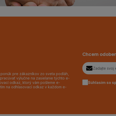
Chcem odober
h ponúk pre zákazníkov zo sveta podláh,
pracúvať výlučne na zasielanie týchto e-
Súhlasím so s
dzovací odkaz, ktorý vám pošleme e-
utím na odhlasovací odkaz v každom e-