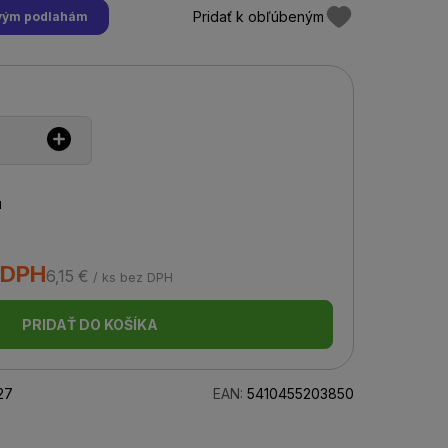
Pridať k obľúbeným
tovým podlahám
u
s DPH
6,15 €
/ ks bez DPH
PRIDAŤ DO KOŠÍKA
27
EAN:
5410455203850