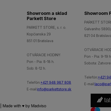
Showroom a sklad
Showroom P
Parkett Store
PARKETT STORE, 
PARKETT STORE, s. r. o.
Galvaniho 5890
Kopčianska 29
821 04 Bratislav
851 01 Bratislava
OTVÁRACIE HOD
OTVÁRACIE HODINY:
Pon - Pia: 9-19 h
Pon - Pia: 8-18 h.
Sobota: Zatvore
Sob: 8-12 h.
Telefón:
+421 9
Telefón:
+421 948 987 808
E-mail:
laco@park
E-mail:
info@parkettstore.sk
 | Made with ♥ by
Madviso