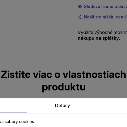
Sledovať cenu a dos
Našli ste nižšiu cen
Využite výhodné možno
nákupu na splátky.
Zistite viac o vlastnostiach
produktu
Detaily
Parametre
va súbory cookies