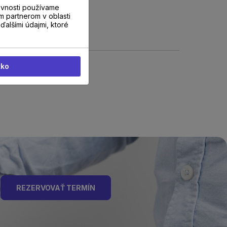
evnosti používame
m partnerom v oblasti
ďalšími údajmi, ktoré
tko
REZERVOVAŤ TERMÍN