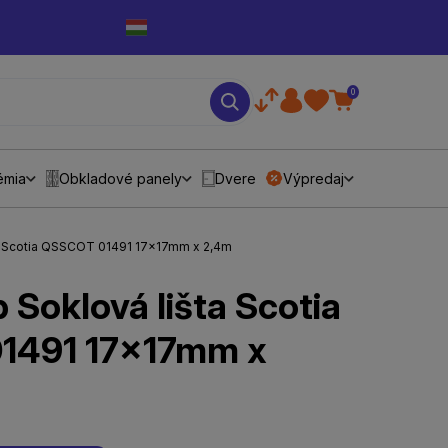
0
émia
Obkladové panely
Dvere
Výpredaj
ta Scotia QSSCOT 01491 17x17mm x 2,4m
 Soklová lišta Scotia
1491 17x17mm x