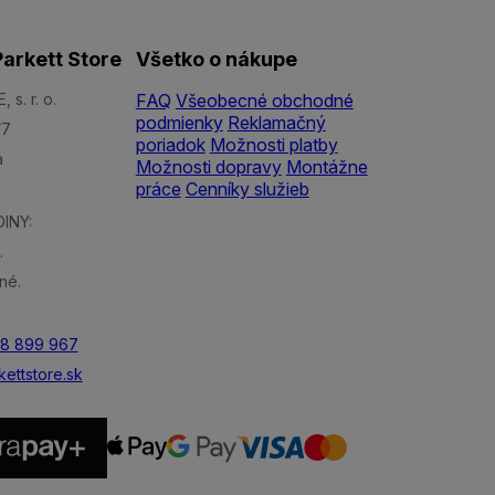
arkett Store
Všetko o nákupe
s. r. o.
FAQ
Všeobecné obchodné
podmienky
Reklamačný
/7
poriadok
Možnosti platby
a
Možnosti dopravy
Montážne
práce
Cenníky služieb
INY:
.
né.
48 899 967
ettstore.sk