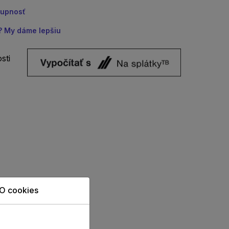
tupnosť
u? My dáme lepšiu
sti
O cookies