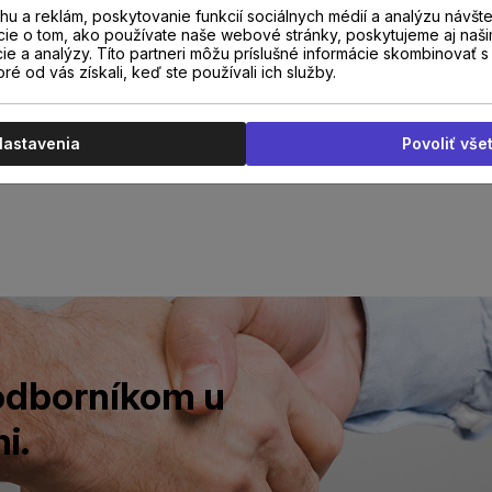
u a reklám, poskytovanie funkcií sociálnych médií a analýzu návšt
cie o tom, ako používate naše webové stránky, poskytujeme aj naši
cie a analýzy. Títo partneri môžu príslušné informácie skombinovať s 
oré od vás získali, keď ste používali ich služby.
Nastavenia
Povoliť vše
 odborníkom u
i.