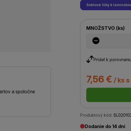
Soklové lišty k laminá
MNOŽSTVO
(
ks
)
Pridať k porovnani
7,56 €
/ ks 
ertov a spoločne
Produktový kód:
SL02010
Dodanie do 14 dní