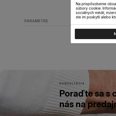
Na prispôsobenie obsah
súbory cookie. Informá
sociálnych médií, inzer
ste im poskytli alebo kt
PARAMETRE
KONZULTÁCIA
Poraďte sa s
nás na predajn