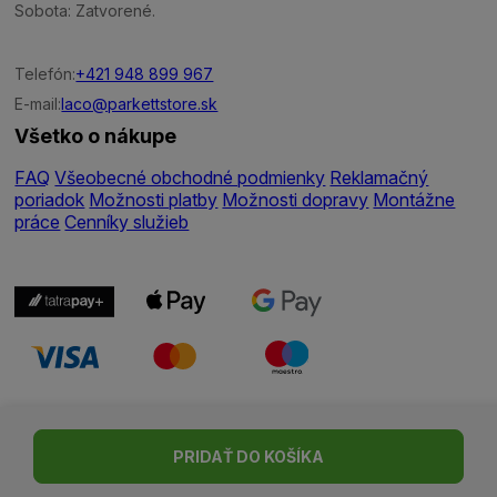
Sobota: Zatvorené.
Telefón:
+421 948 899 967
E-mail:
laco@parkettstore.sk
Všetko o nákupe
FAQ
Všeobecné obchodné podmienky
Reklamačný
poriadok
Možnosti platby
Možnosti dopravy
Montážne
práce
Cenníky služieb
Nastavenie cookies
| © Všetky práva vyhradené | Made with ♥
PRIDAŤ DO KOŠÍKA
by
Madviso