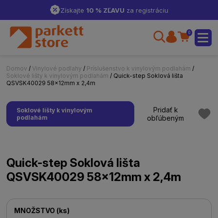
Získajte
10 % ZĽAVU
za registráciu
0
Domov
/
Vinylové podlahy
/
Príslušenstvo k vinylovým podlahám
/
Soklové lišty k vinylovým podlahám
/ Quick-step Soklová lišta
QSVSK40029 58x12mm x 2,4m
Pridať k
Soklové lišty k vinylovým
podlahám
obľúbeným
Quick-step Soklová lišta
QSVSK40029 58x12mm x 2,4m
MNOŽSTVO
(
ks
)