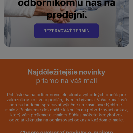
odborníkom u nás na
predajni.
REZERVOVAŤ TERMÍN
Najdôležitejšie novinky
priamo na váš mail
Prihláste sa na odber noviniek, akcií a výhodných ponúk pre
zákazníkov zo sveta podláh, dverí a bývania. Vašu e-mailovú
adresu budeme spracúvať výlučne na zasielanie týchto e-
mailov. Prihlásenie dokončíte kliknutím na potvrdzovací odkaz,
ktorý vám pošleme e-mailom. Súhlas môžete kedykoľvek
odvolať kliknutím na odhlasovací odkaz v každom e-maile.
Chcem odoberať novinky e-mailom