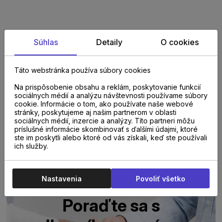
Súhlas
Detaily
O cookies
PARAMETRE
Táto webstránka používa súbory cookies
Na prispôsobenie obsahu a reklám, poskytovanie funkcií
NA STIAHNUTIE
sociálnych médií a analýzu návštevnosti používame súbory
cookie. Informácie o tom, ako používate naše webové
stránky, poskytujeme aj našim partnerom v oblasti
sociálnych médií, inzercie a analýzy. Títo partneri môžu
TECHNICKÝ_LIST
príslušné informácie skombinovať s ďalšími údajmi, ktoré
ste im poskytli alebo ktoré od vás získali, keď ste používali
ich služby.
Nastavenia
Povoliť všetko
Poraďte sa s