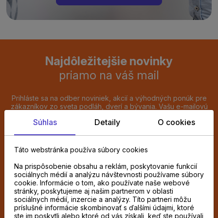
Najdôležitejšie novinky
priamo na váš mail
Prihláste sa na odber noviniek, akcií a výhodných ponúk pre
zákazníkov zo sveta podláh, dverí a bývania. Vašu e-mailovú
adresu budeme spracúvať výlučne na zasielanie týchto e-
Súhlas
Detaily
O cookies
mailov. Prihlásenie dokončíte kliknutím na potvrdzovací odkaz,
ktorý vám pošleme e-mailom. Súhlas môžete kedykoľvek
odvolať kliknutím na odhlasovací odkaz v každom e-maile.
Táto webstránka používa súbory cookies
Chcem odoberať novinky e-mailom
Na prispôsobenie obsahu a reklám, poskytovanie funkcií
sociálnych médií a analýzu návštevnosti používame súbory
cookie. Informácie o tom, ako používate naše webové
ODOBERAŤ
stránky, poskytujeme aj našim partnerom v oblasti
sociálnych médií, inzercie a analýzy. Títo partneri môžu
príslušné informácie skombinovať s ďalšími údajmi, ktoré
Súhlasím so spracovaním
osobných údajov
ste im poskytli alebo ktoré od vás získali, keď ste používali