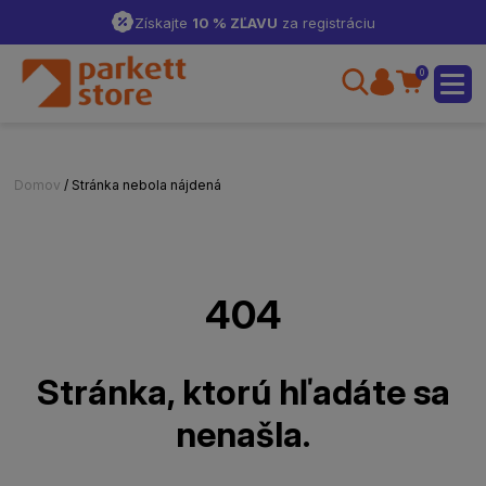
Získajte
10 % ZĽAVU
za registráciu
0
Domov
/ Stránka nebola nájdená
404
Stránka, ktorú hľadáte sa
nenašla.