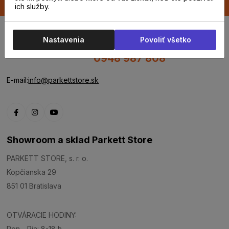
ich služby.
Nastavenia
Povoliť všetko
0948 987 808
E-mail:
info@parkettstore.sk
Showroom a sklad Parkett Store
PARKETT STORE, s. r. o.
Kopčianska 29
851 01 Bratislava
OTVÁRACIE HODINY:
Pon - Pia: 8-18 h.