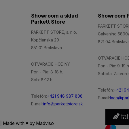
Showroom a sklad
Showroom P
Parkett Store
PARKETT STORE, 
PARKETT STORE, s. r. o.
Galvaniho 5890
Kopčianska 29
821 04 Bratislav
851 01 Bratislava
OTVÁRACIE HOD
OTVÁRACIE HODINY:
Pon - Pia: 9-19 h
Pon - Pia: 8-18 h.
Sobota: Zatvore
Sob: 8-12 h.
Telefón:
+421 9
Telefón:
+421 948 987 808
E-mail:
laco@park
E-mail:
info@parkettstore.sk
 | Made with ♥ by
Madviso