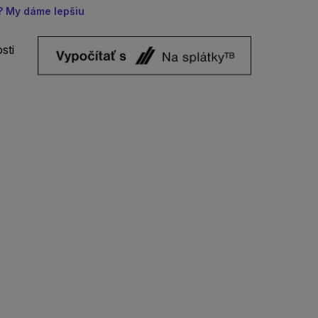
u? My dáme lepšiu
sti