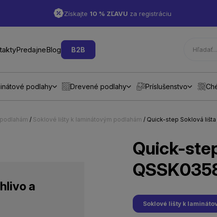
Získajte
10 % ZĽAVU
za registráciu
takty
Predajne
Blog
B2B
inátové podlahy
Drevené podlahy
Príslušenstvo
Ch
m podlahám
/
Soklové lišty k laminátovým podlahám
/ Quick-step Soklová li
Quick-step
QSSK0358
hlivo a
Soklové lišty k laminá