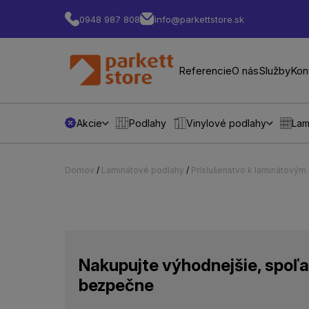
0948 987 808
info@parkettstore.sk
Referencie
O nás
Služby
Kon
Akcie
Podlahy
Vinylové podlahy
Lam
Domov
/
Laminátové podlahy
/
Príslušenstvo k laminátový
Nakupujte výhodnejšie, spoľa
bezpečne