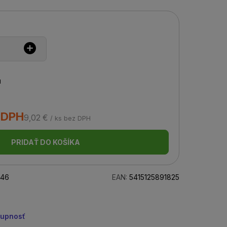
u
s DPH
9,02 €
/ ks bez DPH
PRIDAŤ DO KOŠÍKA
46
EAN:
5415125891825
tupnosť