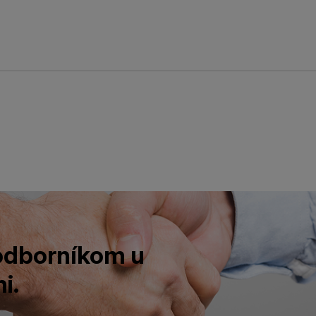
 odborníkom u
i.