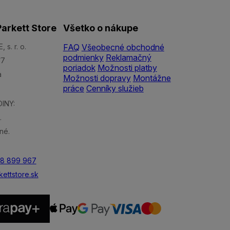
arkett Store
Všetko o nákupe
s. r. o.
FAQ
Všeobecné obchodné
podmienky
Reklamačný
/7
poriadok
Možnosti platby
a
Možnosti dopravy
Montážne
práce
Cenníky služieb
INY:
.
né.
48 899 967
ettstore.sk