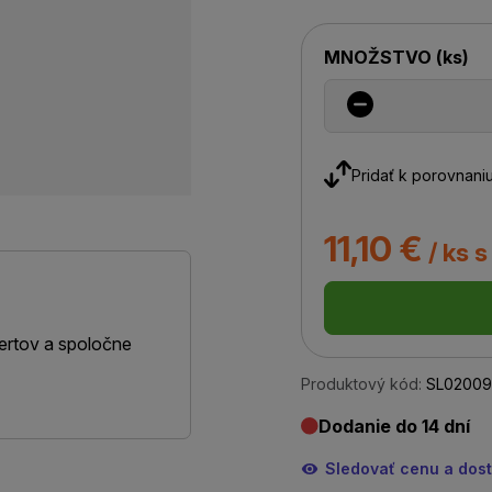
MNOŽSTVO
(
ks
)
Pridať k porovnani
11,10 €
/ ks 
ertov a spoločne
Produktový kód:
SL02009
Dodanie do 14 dní
Sledovať cenu a dos