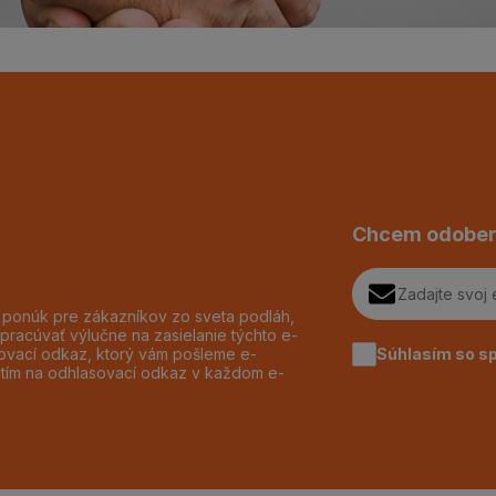
Chcem odober
h ponúk pre zákazníkov zo sveta podláh,
pracúvať výlučne na zasielanie týchto e-
Súhlasím so s
dzovací odkaz, ktorý vám pošleme e-
utím na odhlasovací odkaz v každom e-