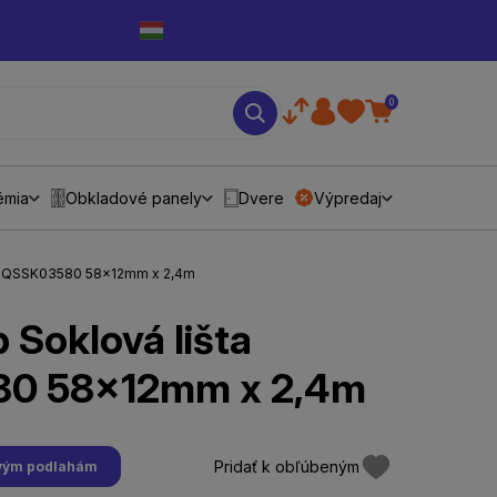
0
émia
Obkladové panely
Dvere
Výpredaj
šta QSSK03580 58x12mm x 2,4m
 Soklová lišta
0 58x12mm x 2,4m
Pridať k obľúbeným
tovým podlahám