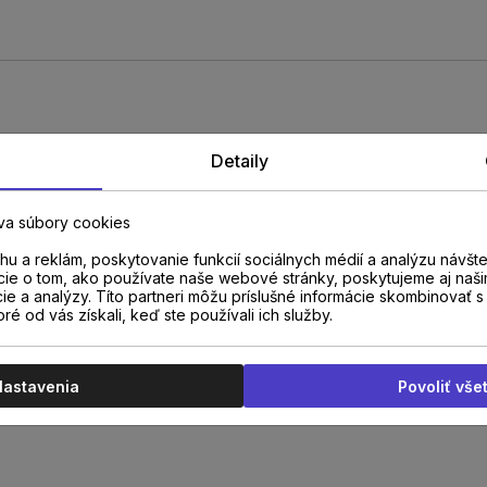
Detaily
va súbory cookies
u a reklám, poskytovanie funkcií sociálnych médií a analýzu návšt
cie o tom, ako používate naše webové stránky, poskytujeme aj naši
cie a analýzy. Títo partneri môžu príslušné informácie skombinovať s 
oré od vás získali, keď ste používali ich služby.
Nastavenia
Povoliť vše