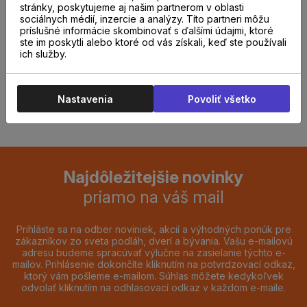
stránky, poskytujeme aj našim partnerom v oblasti
odborníkom u nás na
sociálnych médií, inzercie a analýzy. Títo partneri môžu
príslušné informácie skombinovať s ďalšími údajmi, ktoré
predajni.
ste im poskytli alebo ktoré od vás získali, keď ste používali
ich služby.
REZERVOVAŤ TERMÍN
Nastavenia
Povoliť všetko
Najdôležitejšie novinky
priamo na váš mail
Prihláste sa na odber noviniek, akcií a výhodných ponúk pre
zákazníkov zo sveta podláh, dverí a bývania. Vašu e-mailovú
adresu budeme spracúvať výlučne na zasielanie týchto e-
mailov. Prihlásenie dokončíte kliknutím na potvrdzovací odkaz,
ktorý vám pošleme e-mailom. Súhlas môžete kedykoľvek
odvolať kliknutím na odhlasovací odkaz v každom e-maile.