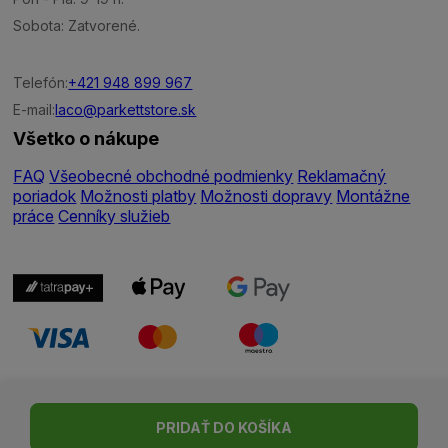
Sobota: Zatvorené.
Telefón:
+421 948 899 967
E-mail:
laco@parkettstore.sk
Všetko o nákupe
FAQ
Všeobecné obchodné podmienky
Reklamačný
poriadok
Možnosti platby
Možnosti dopravy
Montážne
práce
Cenníky služieb
Nastavenie cookies
| © Všetky práva vyhradené | Made with ♥
PRIDAŤ DO KOŠÍKA
by
Madviso