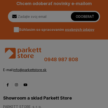
Chcem odoberať novinky e-mailom
ODOBERAŤ
Súhlasím so spracovaním
osobných údajov
0948 987 808
E-mail:
info@parkettstore.sk
Showroom a sklad Parkett Store
PARKETT STORE, s. r. o.