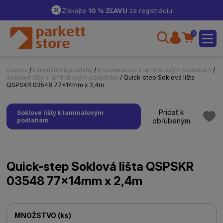
Získajte
10 % ZĽAVU
za registráciu
0
Domov
/
Laminátové podlahy
/
Príslušenstvo k laminátovým podlahám
/
Soklové lišty k laminátovým podlahám
/ Quick-step Soklová lišta
QSPSKR 03548 77x14mm x 2,4m
Pridať k
Soklové lišty k laminátovým
podlahám
obľúbeným
Quick-step Soklová lišta QSPSKR
03548 77x14mm x 2,4m
MNOŽSTVO
(
ks
)