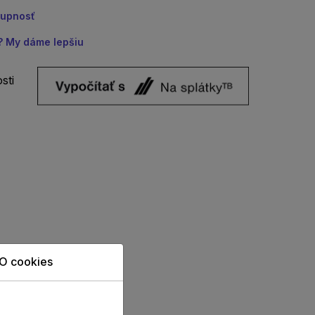
tupnosť
u? My dáme lepšiu
sti
O cookies