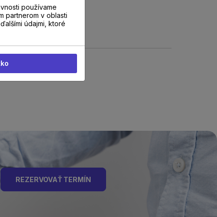
evnosti používame
m partnerom v oblasti
ďalšími údajmi, ktoré
tko
REZERVOVAŤ TERMÍN