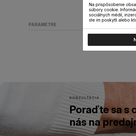
Na prispôsobenie obsah
súbory cookie. Informá
sociálnych médií, inzer
ste im poskytli alebo kt
PARAMETRE
KONZULTÁCIA
Poraďte sa s
nás na predajn