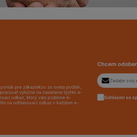
Chcem odober
h ponúk pre zákazníkov zo sveta podláh,
pracúvať výlučne na zasielanie týchto e-
Súhlasím so s
dzovací odkaz, ktorý vám pošleme e-
utím na odhlasovací odkaz v každom e-