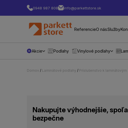
0948 987 808
info@parkettstore.sk
Referencie
O nás
Služby
Kon
Akcie
Podlahy
Vinylové podlahy
Lam
Domov
/
Laminátové podlahy
/
Príslušenstvo k laminátový
Nakupujte výhodnejšie, spoľa
bezpečne