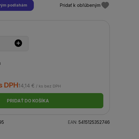
Pridať k obľúbeným
tovým podlahám
u
 s DPH
14,14 €
/ ks bez DPH
PRIDAŤ DO KOŠÍKA
95
EAN:
5415125352746