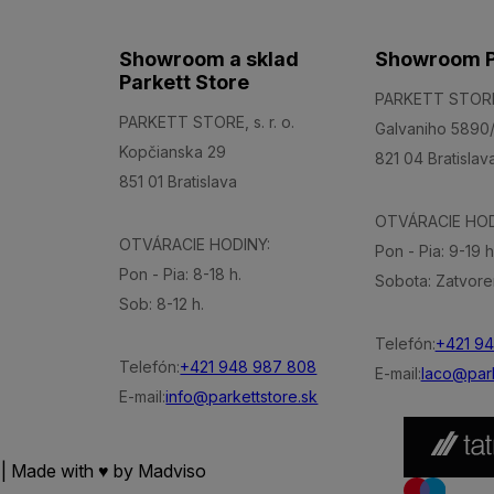
Showroom a sklad
Showroom P
Parkett Store
PARKETT STORE, 
PARKETT STORE, s. r. o.
Galvaniho 5890
Kopčianska 29
821 04 Bratislav
851 01 Bratislava
OTVÁRACIE HOD
OTVÁRACIE HODINY:
Pon - Pia: 9-19 h
Pon - Pia: 8-18 h.
Sobota: Zatvore
Sob: 8-12 h.
Telefón:
+421 9
Telefón:
+421 948 987 808
E-mail:
laco@park
E-mail:
info@parkettstore.sk
 | Made with ♥ by
Madviso