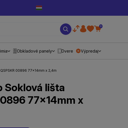
0
émia
Obkladové panely
Dvere
Výpredaj
šta QSPSKR 00896 77x14mm x 2,4m
 Soklová lišta
0896 77x14mm x