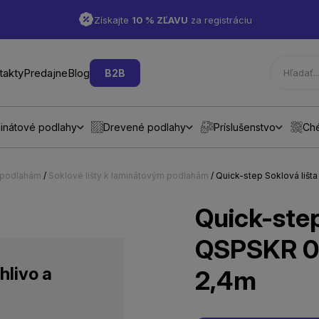
Získajte
10 % ZĽAVU
za registráciu
takty
Predajne
Blog
B2B
inátové podlahy
Drevené podlahy
Príslušenstvo
Ch
m podlahám
/
Soklové lišty k laminátovým podlahám
/ Quick-step Soklová li
Quick-step
QSPSKR 0
hlivo a
2,4m