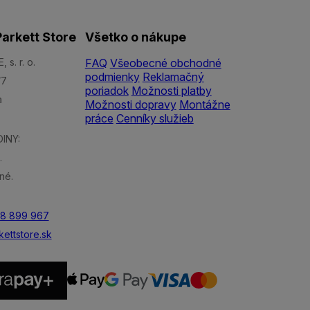
arkett Store
Všetko o nákupe
s. r. o.
FAQ
Všeobecné obchodné
podmienky
Reklamačný
/7
poriadok
Možnosti platby
a
Možnosti dopravy
Montážne
práce
Cenníky služieb
INY:
.
né.
48 899 967
ettstore.sk