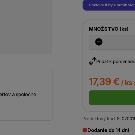
Soklové lišty k laminá
MNOŽSTVO
(
ks
)
Pridať k porovnani
17,39 €
/ ks
ertov a spoločne
Produktový kód:
SL02001
Dodanie do 14 dní