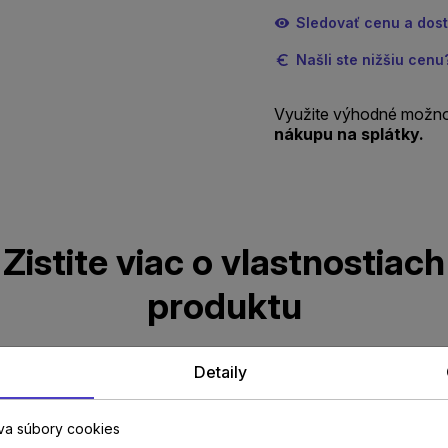
Sledovať cenu a dos
Našli ste nižšiu cen
Využite výhodné možno
nákupu na splátky.
Zistite viac o vlastnostiach
produktu
Detaily
Parametre
va súbory cookies