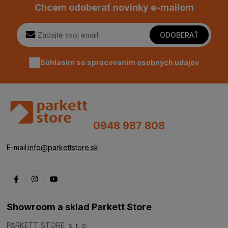
Chcem odoberať novinky e-mailom
ODOBERAŤ
Súhlasím so spracovaním
osobných údajov
0948 987 808
E-mail:
info@parkettstore.sk
Showroom a sklad Parkett Store
PARKETT STORE, s. r. o.