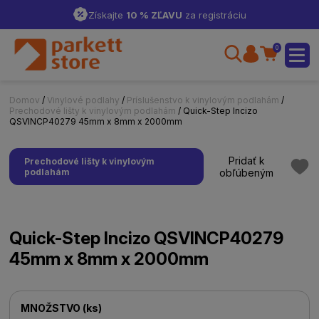
Získajte
10 % ZĽAVU
za registráciu
0
Domov
/
Vinylové podlahy
/
Príslušenstvo k vinylovým podlahám
/
Prechodové lišty k vinylovým podlahám
/ Quick-Step Incizo
QSVINCP40279 45mm x 8mm x 2000mm
Pridať k
Prechodové lišty k vinylovým
podlahám
obľúbeným
Quick-Step Incizo QSVINCP40279
45mm x 8mm x 2000mm
MNOŽSTVO
(
ks
)