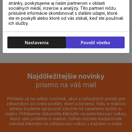
stránky, poskytujeme aj našim partnerom v oblasti
odborníkom u nás na
sociálnych médií, inzercie a analýzy. Títo partneri môžu
príslušné informácie skombinovať s ďalšími údajmi, ktoré
predajni.
ste im poskytli alebo ktoré od vás získali, keď ste používali
ich služby.
REZERVOVAŤ TERMÍN
Nastavenia
Povoliť všetko
Najdôležitejšie novinky
priamo na váš mail
Prihláste sa na odber noviniek, akcií a výhodných ponúk pre
zákazníkov zo sveta podláh, dverí a bývania. Vašu e-mailovú
adresu budeme spracúvať výlučne na zasielanie týchto e-
mailov. Prihlásenie dokončíte kliknutím na potvrdzovací odkaz,
ktorý vám pošleme e-mailom. Súhlas môžete kedykoľvek
odvolať kliknutím na odhlasovací odkaz v každom e-maile.