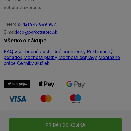
Sobota: Zatvorené.
Telefón:
+421 948 899 967
E-mail:
laco@parkettstore.sk
Všetko o nákupe
FAQ
Všeobecné obchodné podmienky
Reklamačný
poriadok
Možnosti platby
Možnosti dopravy
Montážne
práce
Cenníky služieb
Nastavenie cookies
| © Všetky práva vyhradené | Made with ♥
PRIDAŤ DO KOŠÍKA
by
Madviso