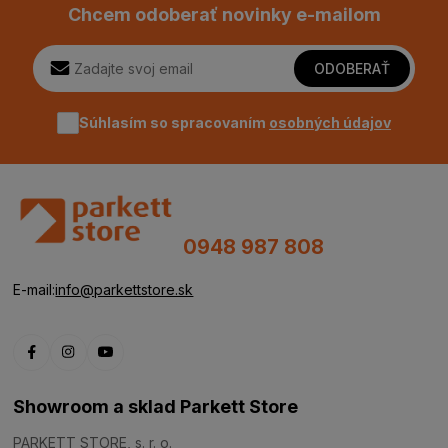
Chcem odoberať novinky e-mailom
ODOBERAŤ
Súhlasím so spracovaním
osobných údajov
0948 987 808
E-mail:
info@parkettstore.sk
Showroom a sklad Parkett Store
PARKETT STORE, s. r. o.