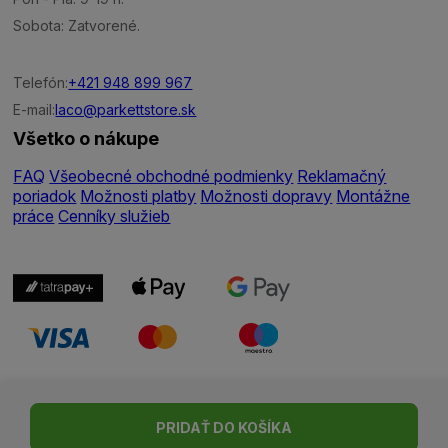
Sobota: Zatvorené.
Telefón:
+421 948 899 967
E-mail:
laco@parkettstore.sk
Všetko o nákupe
FAQ
Všeobecné obchodné podmienky
Reklamačný
poriadok
Možnosti platby
Možnosti dopravy
Montážne
práce
Cenníky služieb
Nastavenie cookies
| © Všetky práva vyhradené | Made with ♥
PRIDAŤ DO KOŠÍKA
by
Madviso