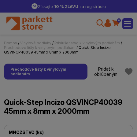
Získajte
10 % ZĽAVU
za registráciu
0
Domov
/
Vinylové podlahy
/
Príslušenstvo k vinylovým podlahám
/
Prechodové lišty k vinylovým podlahám
/ Quick-Step Incizo
QSVINCP40039 45mm x 8mm x 2000mm
Pridať k
Prechodové lišty k vinylovým
podlahám
obľúbeným
Quick-Step Incizo QSVINCP40039
45mm x 8mm x 2000mm
MNOŽSTVO
(
ks
)