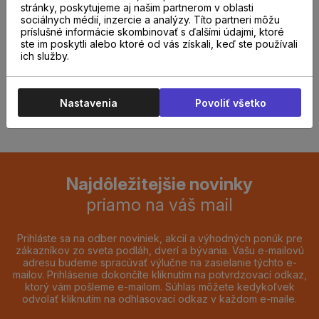
stránky, poskytujeme aj našim partnerom v oblasti
odborníkom u nás na
sociálnych médií, inzercie a analýzy. Títo partneri môžu
príslušné informácie skombinovať s ďalšími údajmi, ktoré
predajni.
ste im poskytli alebo ktoré od vás získali, keď ste používali
ich služby.
REZERVOVAŤ TERMÍN
Nastavenia
Povoliť všetko
Najdôležitejšie novinky
priamo na váš mail
Prihláste sa na odber noviniek, akcií a výhodných ponúk pre
zákazníkov zo sveta podláh, dverí a bývania. Vašu e-mailovú
adresu budeme spracúvať výlučne na zasielanie týchto e-
mailov. Prihlásenie dokončíte kliknutím na potvrdzovací odkaz,
ktorý vám pošleme e-mailom. Súhlas môžete kedykoľvek
odvolať kliknutím na odhlasovací odkaz v každom e-maile.