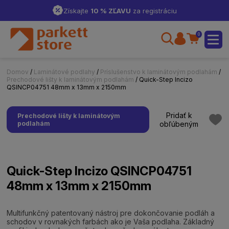
Získajte
10 % ZĽAVU
za registráciu
0
Domov
/
Laminátové podlahy
/
Príslušenstvo k laminátovým podlahám
/
Prechodové lišty k laminátovým podlahám
/ Quick-Step Incizo
QSINCP04751 48mm x 13mm x 2150mm
Pridať k
Prechodové lišty k laminátovým
podlahám
obľúbeným
Quick-Step Incizo QSINCP04751
48mm x 13mm x 2150mm
Multifunkčný patentovaný nástroj pre dokončovanie podláh a
schodov v rovnakých farbách ako je Vaša podlaha. Základný