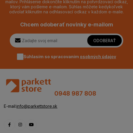
mailov. Prihlásenie dokončíte kliknutím na potvrdzovací odkaz,
ktorý vám pošleme e-mailom. Súhlas môžete kedykoľvek
odvolať kliknutím na odhlasovací odkaz v každom e-maile.
Chcem odoberať novinky e-mailom
ODOBERAŤ
Súhlasím so spracovaním
osobných údajov
0948 987 808
E-mail:
info@parkettstore.sk