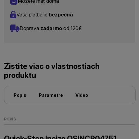
Môžete mať doma
Vaša platba je
bezpečná
Doprava
zadarmo
od 120€
Zistite viac o vlastnostiach
produktu
Popis
Parametre
Video
POPIS
Quick-Step Incizo QSINCP04751