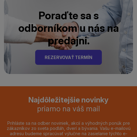
Poraďte sa s
odborníkom u nás na
predajni.
REZERVOVAŤ TERMÍN
Najdôležitejšie novinky
priamo na váš mail
Prihláste sa na odber noviniek, akcií a výhodných ponúk pre
zákazníkov zo sveta podláh, dverí a bývania. Vašu e-mailovú
adresu budeme spracúvať výlučne na zasielanie týchto e-