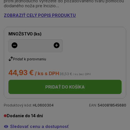
profil jednoducho vyrežete do požadovaného tvaru pomocou
dodaného noža pre Incizio....
ZOBRAZIŤ CELÝ POPIS PRODUKTU
MNOŽSTVO
(
ks
)
Pridať k porovnaniu
44,93 €
/ ks s DPH
36,53 €
/ ks bez DPH
PRIDAŤ DO KOŠÍKA
Produktový kód:
HL0600304
EAN:
5400818545680
Dodanie do 14 dní
Sledovať cenu a dostupnosť