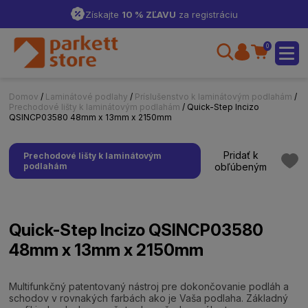
Získajte
10 % ZĽAVU
za registráciu
0
Domov
/
Laminátové podlahy
/
Príslušenstvo k laminátovým podlahám
/
Prechodové lišty k laminátovým podlahám
/ Quick-Step Incizo
QSINCP03580 48mm x 13mm x 2150mm
Pridať k
Prechodové lišty k laminátovým
podlahám
obľúbeným
Quick-Step Incizo QSINCP03580
48mm x 13mm x 2150mm
Multifunkčný patentovaný nástroj pre dokončovanie podláh a
schodov v rovnakých farbách ako je Vaša podlaha. Základný