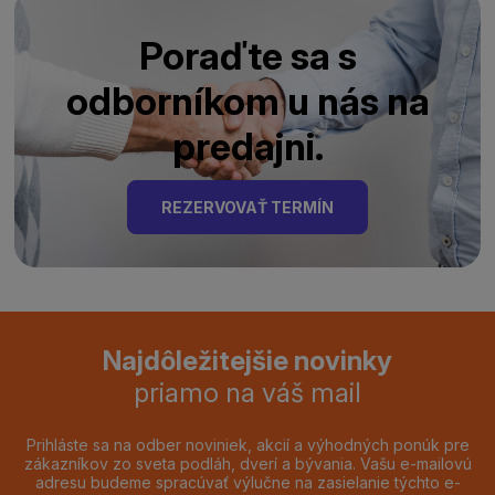
Poraďte sa s
odborníkom u nás na
predajni.
REZERVOVAŤ TERMÍN
Najdôležitejšie novinky
priamo na váš mail
Prihláste sa na odber noviniek, akcií a výhodných ponúk pre
zákazníkov zo sveta podláh, dverí a bývania. Vašu e-mailovú
adresu budeme spracúvať výlučne na zasielanie týchto e-