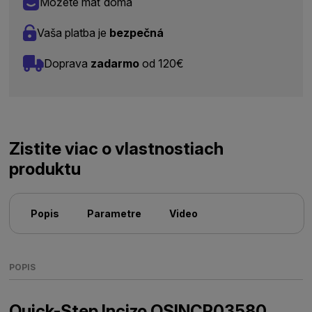
Môžete mať doma
Vaša platba je
bezpečná
Doprava
zadarmo
od 120€
Zistite viac o vlastnostiach
produktu
Popis
Parametre
Video
POPIS
Quick-Step Incizo QSINCP03580