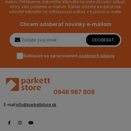
mailov. Prihlásenie dokončíte kliknutím na potvrdzovací odkaz,
ktorý vám pošleme e-mailom. Súhlas môžete kedykoľvek
odvolať kliknutím na odhlasovací odkaz v každom e-maile.
Chcem odoberať novinky e-mailom
ODOBERAŤ
Súhlasím so spracovaním
osobných údajov
0948 987 808
E-mail:
info@parkettstore.sk