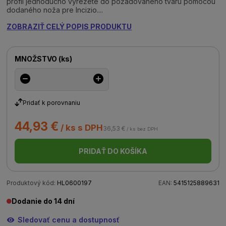
profil jednoducho vyrežete do požadovaného tvaru pomocou
dodaného noža pre Incizio....
ZOBRAZIŤ CELÝ POPIS PRODUKTU
MNOŽSTVO
(
ks
)
Pridať k porovnaniu
44,93 €
/ ks s DPH
36,53 €
/ ks bez DPH
PRIDAŤ DO KOŠÍKA
Produktový kód:
HL0600197
EAN:
5415125889631
Dodanie do 14 dní
Sledovať cenu a dostupnosť