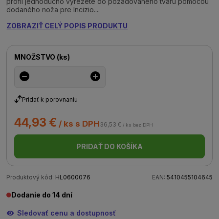
profil jednoducho vyrežete do požadovaného tvaru pomocou
dodaného noža pre Incizio....
ZOBRAZIŤ CELÝ POPIS PRODUKTU
MNOŽSTVO
(
ks
)
Pridať k porovnaniu
44,93 €
/ ks s DPH
36,53 €
/ ks bez DPH
PRIDAŤ DO KOŠÍKA
Produktový kód:
HL0600076
EAN:
5410455104645
Dodanie do 14 dní
Sledovať cenu a dostupnosť