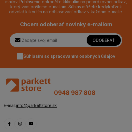
mailov. Prihlásenie dokončíte kliknutím na potvrdzovací odkaz,
ktorý vám pošleme e-mailom. Súhlas môžete kedykoľvek
odvolať kliknutím na odhlasovací odkaz v každom e-maile.
Chcem odoberať novinky e-mailom
ODOBERAŤ
Súhlasím so spracovaním
osobných údajov
0948 987 808
E-mail:
info@parkettstore.sk