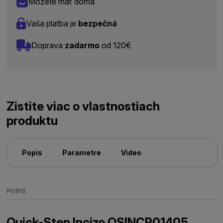
Môžete mať doma
Vaša platba je
bezpečná
Doprava
zadarmo
od 120€
Zistite viac o vlastnostiach
produktu
Popis
Parametre
Video
POPIS
Quick-Step Incizo QSINCP01405