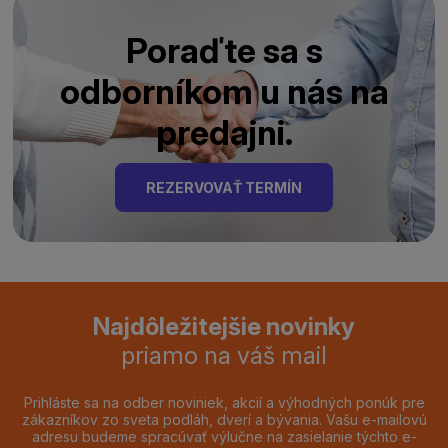
Poraďte sa s
odborníkom u nás na
predajni.
REZERVOVAŤ TERMÍN
Najdôležitejšie novinky
priamo na váš mail
Prihláste sa na odber noviniek, akcií a výhodných ponúk pre
zákazníkov zo sveta podláh, dverí a bývania. Vašu e-mailovú
adresu budeme spracúvať výlučne na zasielanie týchto e-