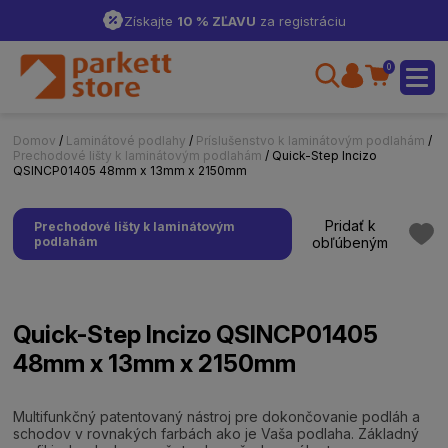
Získajte
10 % ZĽAVU
za registráciu
0
Domov
/
Laminátové podlahy
/
Príslušenstvo k laminátovým podlahám
/
Prechodové lišty k laminátovým podlahám
/ Quick-Step Incizo
QSINCP01405 48mm x 13mm x 2150mm
Pridať k
Prechodové lišty k laminátovým
podlahám
obľúbeným
Quick-Step Incizo QSINCP01405
48mm x 13mm x 2150mm
Multifunkčný patentovaný nástroj pre dokončovanie podláh a
schodov v rovnakých farbách ako je Vaša podlaha. Základný