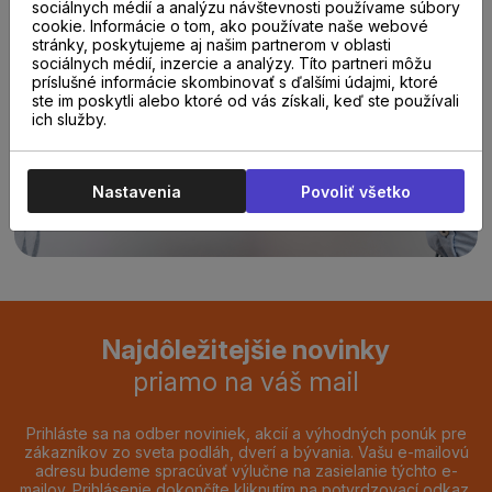
sociálnych médií a analýzu návštevnosti používame súbory
cookie. Informácie o tom, ako používate naše webové
Poraďte sa s
stránky, poskytujeme aj našim partnerom v oblasti
sociálnych médií, inzercie a analýzy. Títo partneri môžu
odborníkom u nás na
príslušné informácie skombinovať s ďalšími údajmi, ktoré
ste im poskytli alebo ktoré od vás získali, keď ste používali
ich služby.
predajni.
Nastavenia
Povoliť všetko
REZERVOVAŤ TERMÍN
Najdôležitejšie novinky
priamo na váš mail
Prihláste sa na odber noviniek, akcií a výhodných ponúk pre
zákazníkov zo sveta podláh, dverí a bývania. Vašu e-mailovú
adresu budeme spracúvať výlučne na zasielanie týchto e-
mailov. Prihlásenie dokončíte kliknutím na potvrdzovací odkaz,