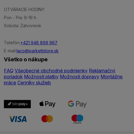
OTVÁRACIE HODINY:
Pon - Pia: 9-19 h.
Sobota: Zatvorené.
Telefón:
+421 948 899 967
E-mail:
laco@parkettstore.sk
Všetko o nákupe
FAQ
Všeobecné obchodné podmienky
Reklamačný
poriadok
Možnosti platby
Možnosti dopravy
Montážne
práce
Cenníky služieb