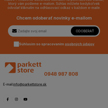
ktorý vám pošleme e-mailom. Súhlas môžete kedykoľvek
odvolať kliknutím na odhlasovací odkaz v každom e-maile.
Chcem odoberať novinky e-mailom
ODOBERAŤ
Súhlasím so spracovaním
osobných údajov
0948 987 808
E-mail:
info@parkettstore.sk