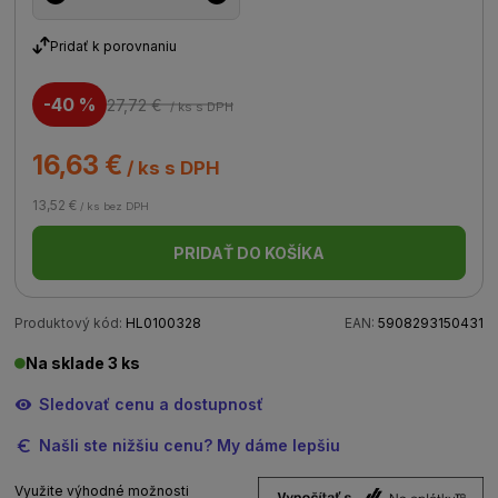
Pridať k porovnaniu
-40 %
27,72 €
/ ks
s DPH
16,63 €
/ ks s DPH
13,52 €
/ ks bez DPH
PRIDAŤ DO KOŠÍKA
Produktový kód:
HL0100328
EAN:
5908293150431
Na sklade 3 ks
Sledovať cenu a dostupnosť
Našli ste nižšiu cenu? My dáme lepšiu
Využite výhodné možnosti