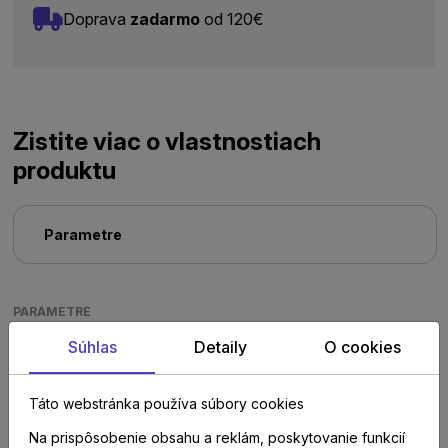
Doprava
zadarmo
od 120€
Zistite viac o vlastnostiach
produktu
Parametre
PARAMETRE
Súhlas
Detaily
O cookies
Táto webstránka používa súbory cookies
Na prispôsobenie obsahu a reklám, poskytovanie funkcií