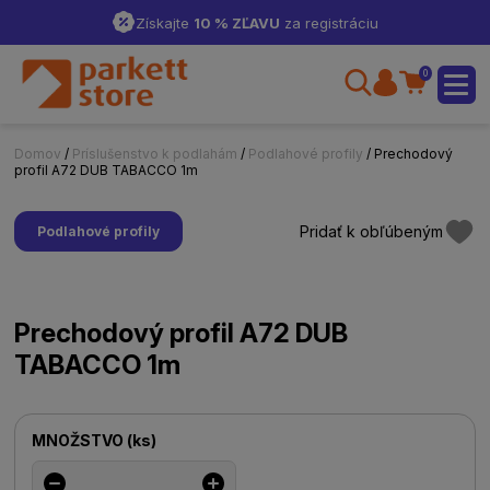
Získajte
10 % ZĽAVU
za registráciu
0
Domov
/
Príslušenstvo k podlahám
/
Podlahové profily
/ Prechodový
profil A72 DUB TABACCO 1m
Pridať k obľúbeným
Podlahové profily
Prechodový profil A72 DUB
TABACCO 1m
MNOŽSTVO
(
ks
)