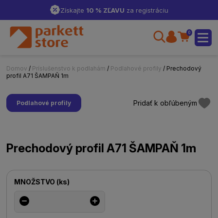
Získajte
10 % ZĽAVU
za registráciu
0
Domov
/
Príslušenstvo k podlahám
/
Podlahové profily
/ Prechodový
profil A71 ŠAMPAŇ 1m
Pridať k obľúbeným
Podlahové profily
Prechodový profil A71 ŠAMPAŇ 1m
MNOŽSTVO
(
ks
)