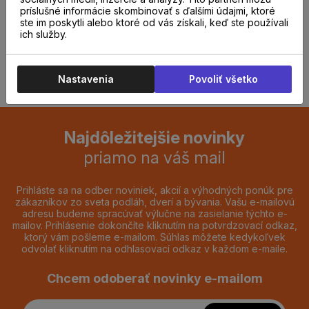
predajni.
príslušné informácie skombinovať s ďalšími údajmi, ktoré
ste im poskytli alebo ktoré od vás získali, keď ste používali
ich služby.
REZERVOVAŤ TERMÍN
Nastavenia
Povoliť všetko
Najdôležitejšie novinky
priamo na váš mail
Prihláste sa na odber noviniek, akcií a výhodných ponúk pre
zákazníkov zo sveta podláh, dverí a bývania. Vašu e-mailovú
adresu budeme spracúvať výlučne na zasielanie týchto e-
mailov. Prihlásenie dokončíte kliknutím na potvrdzovací odkaz,
ktorý vám pošleme e-mailom. Súhlas môžete kedykoľvek
odvolať kliknutím na odhlasovací odkaz v každom e-maile.
Chcem odoberať novinky e-mailom