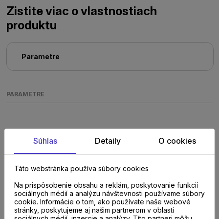
Zistite viac o vlastnostiach
produktu
Parametre
PARAMETRE
Súhlas
Detaily
O cookies
Táto webstránka používa súbory cookies
Poraďte sa s
Na prispôsobenie obsahu a reklám, poskytovanie funkcií
sociálnych médií a analýzu návštevnosti používame súbory
odborníkom u nás na
cookie. Informácie o tom, ako používate naše webové
stránky, poskytujeme aj našim partnerom v oblasti
sociálnych médií, inzercie a analýzy. Títo partneri môžu