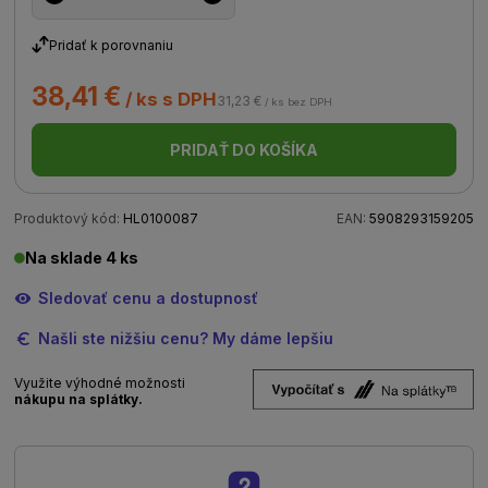
Pridať k porovnaniu
38,41 €
/ ks s DPH
31,23 €
/ ks bez DPH
PRIDAŤ DO KOŠÍKA
Produktový kód:
HL0100087
EAN:
5908293159205
Na sklade 4 ks
Sledovať cenu a dostupnosť
Našli ste nižšiu cenu? My dáme lepšiu
Využite výhodné možnosti
nákupu na splátky.