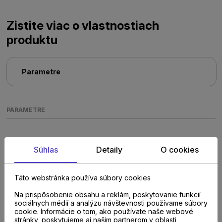
Zistite viac o vlastnostiach
produktu
Parametre
PARAMETRE
Súhlas
Detaily
O cookies
Táto webstránka používa súbory cookies
Poraďte sa s
Na prispôsobenie obsahu a reklám, poskytovanie funkcií
sociálnych médií a analýzu návštevnosti používame súbory
cookie. Informácie o tom, ako používate naše webové
odborníkom u nás na
stránky, poskytujeme aj našim partnerom v oblasti