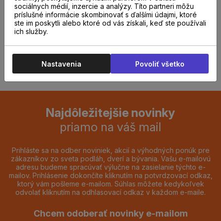
sociálnych médií, inzercie a analýzy. Títo partneri môžu
predajni.
príslušné informácie skombinovať s ďalšími údajmi, ktoré
ste im poskytli alebo ktoré od vás získali, keď ste používali
ich služby.
REZERVOVAŤ TERMÍN
Nastavenia
Povoliť všetko
Najdôležitejšie novinky
priamo na váš mail
Prihláste sa na odber noviniek, akcií a výhodných ponúk pre
zákazníkov zo sveta podláh, dverí a bývania. Vašu e-mailovú
adresu budeme spracúvať výlučne na zasielanie týchto e-
mailov. Prihlásenie dokončíte kliknutím na potvrdzovací odkaz,
ktorý vám pošleme e-mailom. Súhlas môžete kedykoľvek
odvolať kliknutím na odhlasovací odkaz v každom e-maile.
Chcem odoberať novinky e-mailom