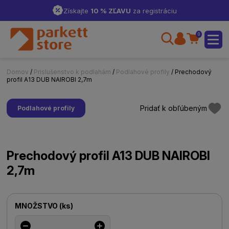
Získajte
10 % ZĽAVU
za registráciu
0
Domov
/
Príslušenstvo k podlahám
/
Podlahové profily
/ Prechodový
profil A13 DUB NAIROBI 2,7m
Pridať k obľúbeným
Podlahové profily
Prechodový profil A13 DUB NAIROBI
2,7m
MNOŽSTVO
(
ks
)