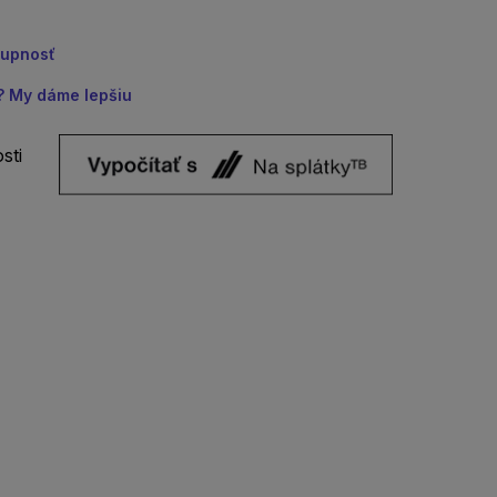
tupnosť
u? My dáme lepšiu
sti