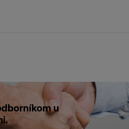
 odborníkom u
i.