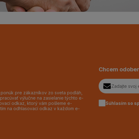
Chcem odober
h ponúk pre zákazníkov zo sveta podláh,
pracúvať výlučne na zasielanie týchto e-
Súhlasím so s
dzovací odkaz, ktorý vám pošleme e-
utím na odhlasovací odkaz v každom e-