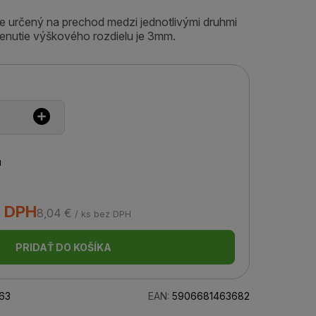
e určený na prechod medzi jednotlivými druhmi
enutie výškového rozdielu je 3mm.
u
s DPH
8,04 €
/ ks bez DPH
PRIDAŤ DO KOŠÍKA
63
EAN:
5906681463682