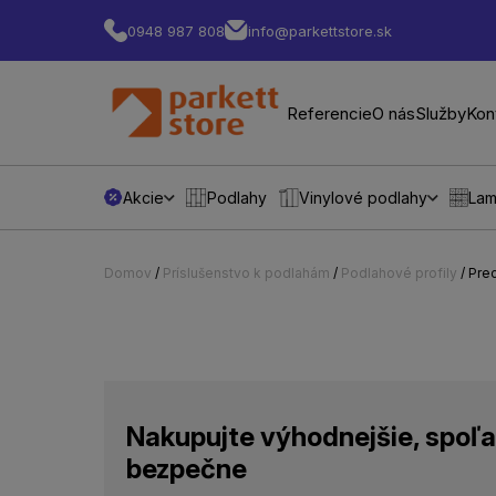
0948 987 808
info@parkettstore.sk
Referencie
O nás
Služby
Kon
Akcie
Podlahy
Vinylové podlahy
Lam
Domov
/
Príslušenstvo k podlahám
/
Podlahové profily
/ Pr
Nakupujte výhodnejšie, spoľa
bezpečne