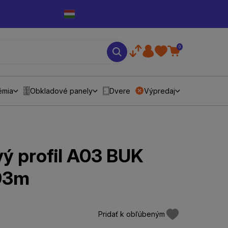
0
émia
Obkladové panely
Dvere
Výpredaj
ý profil A03 BUK
93m
Pridať k obľúbeným