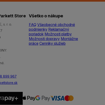
arkett Store
Všetko o nákupe
s. r. o.
FAQ
Všeobecné obchodné
podmienky
Reklamačný
/7
poriadok
Možnosti platby
a
Možnosti dopravy
Montážne
práce
Cenníky služieb
INY:
.
né.
48 899 967
ettstore.sk