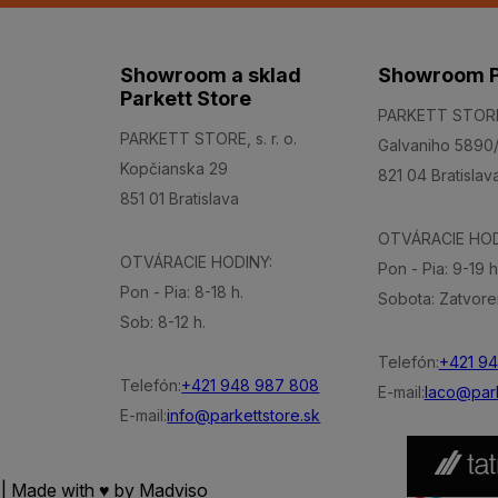
Showroom a sklad
Showroom P
Parkett Store
PARKETT STORE, 
PARKETT STORE, s. r. o.
Galvaniho 5890
Kopčianska 29
821 04 Bratislav
851 01 Bratislava
OTVÁRACIE HOD
OTVÁRACIE HODINY:
Pon - Pia: 9-19 h
Pon - Pia: 8-18 h.
Sobota: Zatvore
Sob: 8-12 h.
Telefón:
+421 9
Telefón:
+421 948 987 808
E-mail:
laco@park
E-mail:
info@parkettstore.sk
 | Made with ♥ by
Madviso