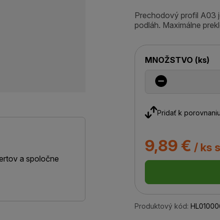
Prechodový profil A03 j
podláh. Maximálne prekl
MNOŽSTVO
(
ks
)
Pridať k porovnani
9,89 €
/ ks 
ertov a spoločne
Produktový kód:
HL01000