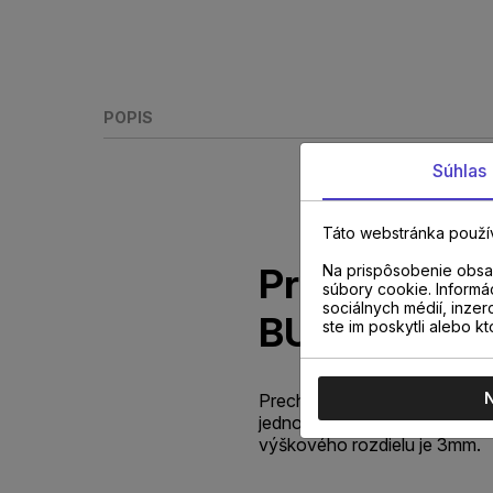
POPIS
Súhlas
Táto webstránka použí
Prechodový 
Na prispôsobenie obsah
súbory cookie. Informá
sociálnych médií, inzer
BUK JASNÝ 
ste im poskytli alebo kt
Prechodový profil A03 je ur
jednotlivými druhmi podláh. M
výškového rozdielu je 3mm.