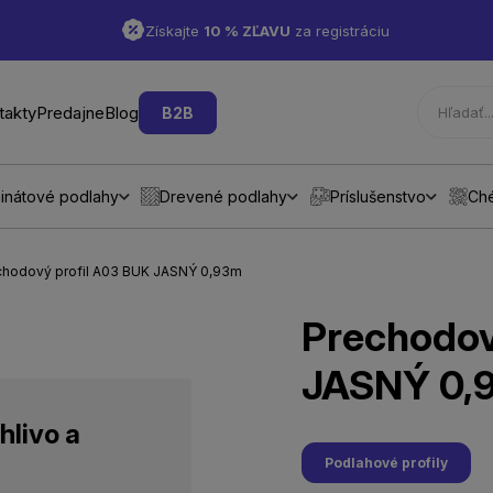
Získajte
10 % ZĽAVU
za registráciu
takty
Predajne
Blog
B2B
inátové podlahy
Drevené podlahy
Príslušenstvo
Ch
echodový profil A03 BUK JASNÝ 0,93m
Prechodov
JASNÝ 0,
hlivo a
Podlahové profily