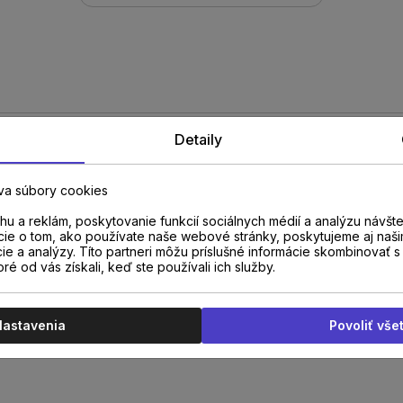
Detaily
va súbory cookies
profil A03
u a reklám, poskytovanie funkcií sociálnych médií a analýzu návšt
cie o tom, ako používate naše webové stránky, poskytujeme aj naši
cie a analýzy. Títo partneri môžu príslušné informácie skombinovať s 
0,93m
oré od vás získali, keď ste používali ich služby.
Nastavenia
Povoliť vše
čený na prechod medzi
aximálne preklenutie