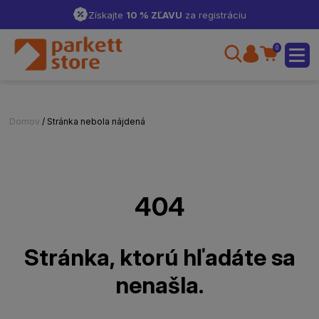
Získajte
10 % ZĽAVU
za registráciu
0
Domov
/ Stránka nebola nájdená
404
Stránka, ktorú hľadáte sa
nenašla.