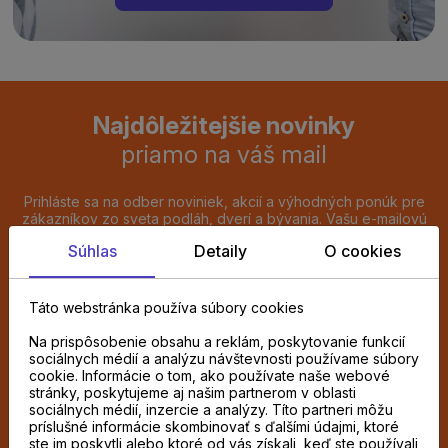
Najdôležitejšie novinky
priamo na váš mail
Prihláste sa na odber noviniek, akcií a výhodných ponúk pre
zákazníkov zo sveta podláh, dverí a bývania. Vašu e-mailovú
adresu budeme spracúvať výlučne na zasielanie týchto e-
Súhlas
Detaily
O cookies
mailov. Prihlásenie dokončíte kliknutím na potvrdzovací odkaz,
ktorý vám pošleme e-mailom. Súhlas môžete kedykoľvek
odvolať kliknutím na odhlasovací odkaz v každom e-maile.
Táto webstránka používa súbory cookies
Chcem odoberať novinky e-mailom
Na prispôsobenie obsahu a reklám, poskytovanie funkcií
sociálnych médií a analýzu návštevnosti používame súbory
cookie. Informácie o tom, ako používate naše webové
ODOBERAŤ
stránky, poskytujeme aj našim partnerom v oblasti
sociálnych médií, inzercie a analýzy. Títo partneri môžu
príslušné informácie skombinovať s ďalšími údajmi, ktoré
Súhlasím so spracovaním
osobných údajov
ste im poskytli alebo ktoré od vás získali, keď ste používali