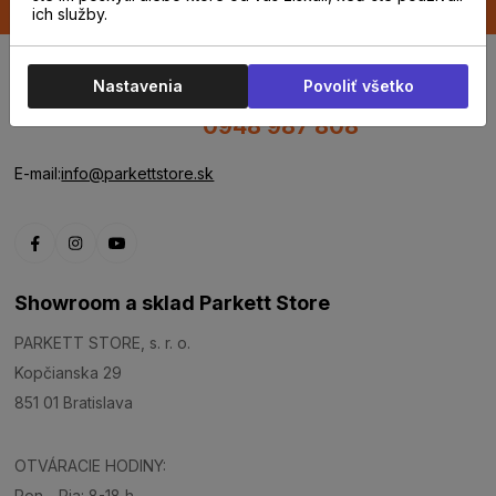
ich služby.
Nastavenia
Povoliť všetko
0948 987 808
E-mail:
info@parkettstore.sk
Showroom a sklad Parkett Store
PARKETT STORE, s. r. o.
Kopčianska 29
851 01 Bratislava
OTVÁRACIE HODINY:
Pon - Pia: 8-18 h.