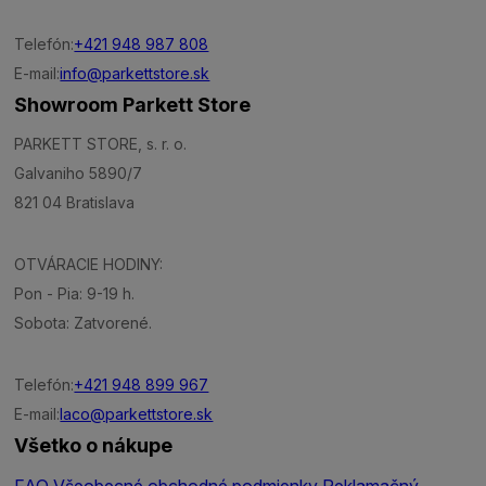
Telefón:
+421 948 987 808
E-mail:
info@parkettstore.sk
Showroom Parkett Store
PARKETT STORE, s. r. o.
Galvaniho 5890/7
821 04 Bratislava
OTVÁRACIE HODINY:
Pon - Pia: 9-19 h.
Sobota: Zatvorené.
Telefón:
+421 948 899 967
E-mail:
laco@parkettstore.sk
Všetko o nákupe
FAQ
Všeobecné obchodné podmienky
Reklamačný