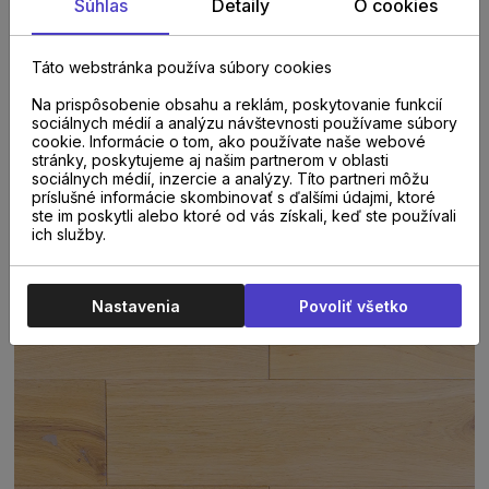
Súhlas
Detaily
O cookies
100 % masívne dubové podlahy
. Tieto podlahy
dodávajú vznešený vhľad, zväčšujú miestnosť a dodávajú jej
znak exkluzivity.
Táto webstránka používa súbory cookies
Popis triedenia :
Na prispôsobenie obsahu a reklám, poskytovanie funkcií
sociálnych médií a analýzu návštevnosti používame súbory
RC
- na pohľadovej časti parkety sú dovolené uzly do
cookie. Informácie o tom, ako používate naše webové
priemeru 70mm, je povolená zmena farby, beľové zábehy
stránky, poskytujeme aj našim partnerom v oblasti
sociálnych médií, inzercie a analýzy. Títo partneri môžu
až do 30% šírky a drobné praskliny.
príslušné informácie skombinovať s ďalšími údajmi, ktoré
ste im poskytli alebo ktoré od vás získali, keď ste používali
ich služby.
Nastavenia
Povoliť všetko