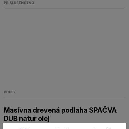
PRÍSLUŠENSTVO
POPIS
Masívna drevená podlaha SPAČVA
DUB natur olej