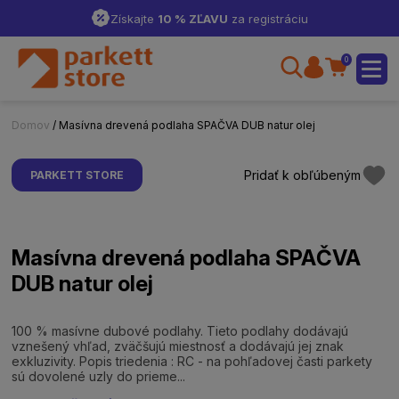
Získajte
10 % ZĽAVU
za registráciu
0
Domov
/ Masívna drevená podlaha SPAČVA DUB natur olej
Pridať k obľúbeným
PARKETT STORE
Masívna drevená podlaha SPAČVA
DUB natur olej
100 % masívne dubové podlahy. Tieto podlahy dodávajú
vznešený vhľad, zväčšujú miestnosť a dodávajú jej znak
exkluzivity. Popis triedenia : RC - na pohľadovej časti parkety
sú dovolené uzly do prieme...