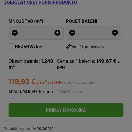
ZOBRAZIŤ CELÝ POPIS PRODUKTU
MNOŽSTVO
(
m²
)
POČET BALENÍ
REZERVA 5%
Pridať k porovnaniu
Obsah balenia:
1.248
Cena za 1 balenie:
149,67 €
s
m²
DPH
119,93 €
/ m² s DPH
97,50 €
/ m² bez DPH
149,67 €
SPOLU:
121,68 €
s DPH
bez DPH
PRIDAŤ DO KOŠÍKA
Produktový kód:
MP0100021