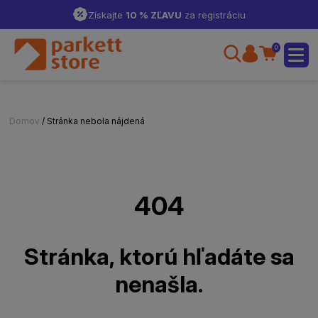
Získajte
10 % ZĽAVU
za registráciu
0
Domov
/ Stránka nebola nájdená
404
Stránka, ktorú hľadáte sa
nenašla.