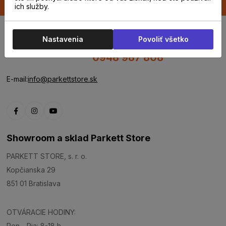
ich služby.
Nastavenia
Povoliť všetko
0948 987 808
E-mail:
info@parkettstore.sk
Showroom a sklad Parkett Store
PARKETT STORE, s. r. o.
Kopčianska 29
851 01 Bratislava
OTVÁRACIE HODINY:
Pon - Pia: 8-18 h.