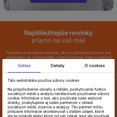
Najdôležitejšie novinky
priamo na váš mail
Prihláste sa na odber noviniek, akcií a výhodných ponúk pre
zákazníkov zo sveta podláh, dverí a bývania. Vašu e-mailovú
adresu budeme spracúvať výlučne na zasielanie týchto e-
Súhlas
Detaily
O cookies
mailov. Prihlásenie dokončíte kliknutím na potvrdzovací odkaz,
ktorý vám pošleme e-mailom. Súhlas môžete kedykoľvek
odvolať kliknutím na odhlasovací odkaz v každom e-maile.
Táto webstránka používa súbory cookies
Chcem odoberať novinky e-mailom
Na prispôsobenie obsahu a reklám, poskytovanie funkcií
sociálnych médií a analýzu návštevnosti používame súbory
cookie. Informácie o tom, ako používate naše webové
ODOBERAŤ
stránky, poskytujeme aj našim partnerom v oblasti
sociálnych médií, inzercie a analýzy. Títo partneri môžu
príslušné informácie skombinovať s ďalšími údajmi, ktoré
Súhlasím so spracovaním
osobných údajov
ste im poskytli alebo ktoré od vás získali, keď ste používali