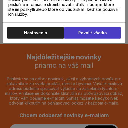
predajni.
príslušné informácie skombinovať s ďalšími údajmi, ktoré
ste im poskytli alebo ktoré od vás získali, keď ste používali
ich služby.
REZERVOVAŤ TERMÍN
Nastavenia
Povoliť všetko
Najdôležitejšie novinky
priamo na váš mail
Prihláste sa na odber noviniek, akcií a výhodných ponúk pre
zákazníkov zo sveta podláh, dverí a bývania. Vašu e-mailovú
adresu budeme spracúvať výlučne na zasielanie týchto e-
mailov. Prihlásenie dokončíte kliknutím na potvrdzovací odkaz,
ktorý vám pošleme e-mailom. Súhlas môžete kedykoľvek
odvolať kliknutím na odhlasovací odkaz v každom e-maile.
Chcem odoberať novinky e-mailom