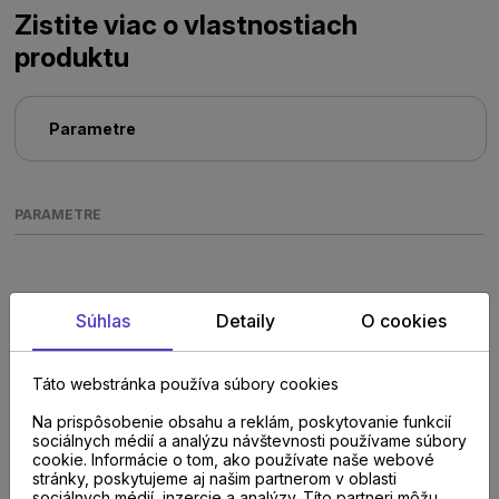
Zistite viac o vlastnostiach
produktu
Parametre
PARAMETRE
Súhlas
Detaily
O cookies
Táto webstránka používa súbory cookies
Poraďte sa s
Na prispôsobenie obsahu a reklám, poskytovanie funkcií
sociálnych médií a analýzu návštevnosti používame súbory
odborníkom u nás na
cookie. Informácie o tom, ako používate naše webové
stránky, poskytujeme aj našim partnerom v oblasti
sociálnych médií, inzercie a analýzy. Títo partneri môžu