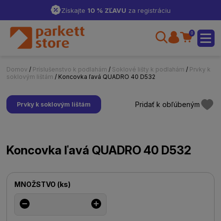
Získajte
10 % ZĽAVU
za registráciu
0
Domov
/
Príslušenstvo k podlahám
/
Soklové lišty k podlahám
/
Prvky k
soklovým lištám
/ Koncovka ľavá QUADRO 40 D532
Pridať k obľúbeným
Prvky k soklovým lištám
Koncovka ľavá QUADRO 40 D532
MNOŽSTVO
(
ks
)