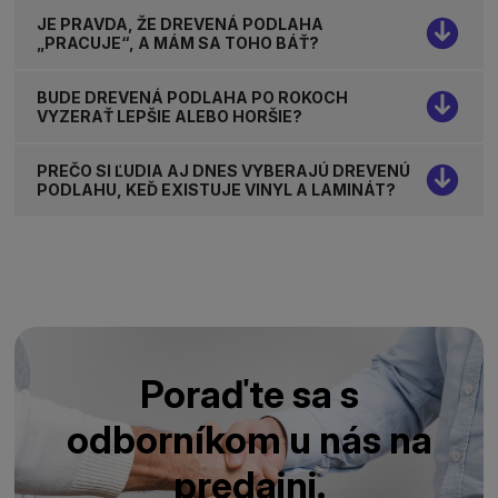
JE PRAVDA, ŽE DREVENÁ PODLAHA
„PRACUJE“, A MÁM SA TOHO BÁŤ?
BUDE DREVENÁ PODLAHA PO ROKOCH
VYZERAŤ LEPŠIE ALEBO HORŠIE?
PREČO SI ĽUDIA AJ DNES VYBERAJÚ DREVENÚ
PODLAHU, KEĎ EXISTUJE VINYL A LAMINÁT?
Poraďte sa s
odborníkom u nás na
predajni.