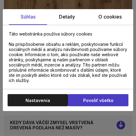
Súhlas
Detaily
O cookies
Táto webstránka používa súbory cookies
Na prispôsobenie obsahu a reklám, poskytovanie funkcií
sociálnych médií a analýzu návštevnosti používame súbory
cookie. Informácie o tom, ako používate naše webové
stránky, poskytujeme aj našim partnerom v oblasti
sociálnych médií, inzercie a analýzy. Títo partneri môžu
príslušné informácie skombinovať s ďalšími údajmi, ktoré
ste im poskytli alebo ktoré od vás získali, keď ste používali
ich služby.
PARAMETRE
Nastavenia
Povoliť všetko
NAJČASTEJŠIE OTÁZKY A ODPOVEDE
KEDY DÁVA VÄČŠÍ ZMYSEL VRSTVENÁ
DREVENÁ PODLAHA NEŽ MASÍV?