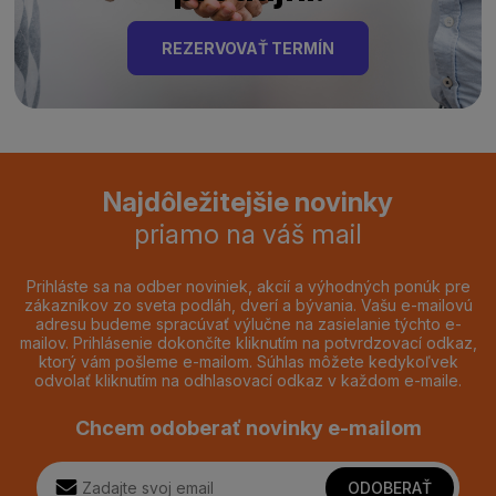
REZERVOVAŤ TERMÍN
Najdôležitejšie novinky
priamo na váš mail
Prihláste sa na odber noviniek, akcií a výhodných ponúk pre
zákazníkov zo sveta podláh, dverí a bývania. Vašu e-mailovú
adresu budeme spracúvať výlučne na zasielanie týchto e-
mailov. Prihlásenie dokončíte kliknutím na potvrdzovací odkaz,
ktorý vám pošleme e-mailom. Súhlas môžete kedykoľvek
odvolať kliknutím na odhlasovací odkaz v každom e-maile.
Chcem odoberať novinky e-mailom
ODOBERAŤ