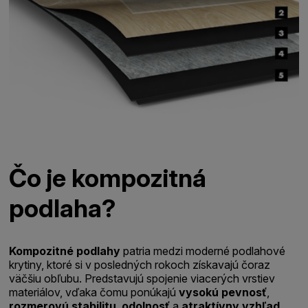
Čo je kompozitná
podlaha?
Kompozitné podlahy
patria medzi moderné podlahové
krytiny, ktoré si v posledných rokoch získavajú čoraz
väčšiu obľubu. Predstavujú spojenie viacerých vrstiev
materiálov, vďaka čomu ponúkajú
vysokú pevnosť
,
rozmerovú
stabilitu
,
odolnosť
a
atraktívny
vzhľad
.