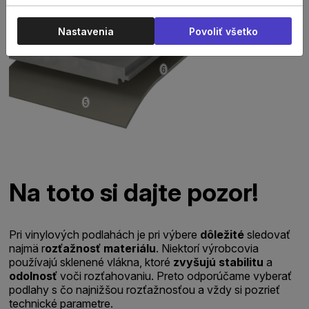
Nastavenia
Povoliť všetko
Na toto si dajte pozor!
Pri vinylových podlahách je pri výbere
dôležité
sledovať
najmä r
ozťažnosť materiálu
. Niektorí výrobcovia
používajú sklenené vlákna, ktoré
zvyšujú
stabilitu
a
odolnosť
voči rozťahovaniu. Preto odporúčame vyberať
podlahy s čo najnižšou rozťažnosťou a vždy si pozrieť
technické parametre.