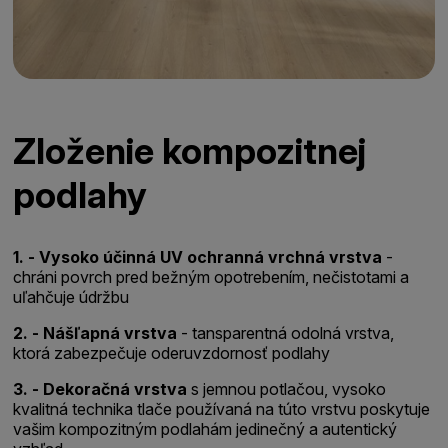
Zloženie kompozitnej
podlahy
1. - Vysoko účinná UV ochranná vrchná vrstva
-
c
hráni povrch pred bežným opotrebením, nečistotami a
uľahčuje údržbu
2. - Nášľapná vrstva
- t
ansparentná odolná vrstva,
ktorá zabezpečuje oderuvzdornosť podlahy
3. - Dekoračná vrstva
s jemnou potlačou, vysoko
kvalitná technika tlače používaná na túto vrstvu poskytuje
vašim kompozitným podlahám jedinečný a autentický