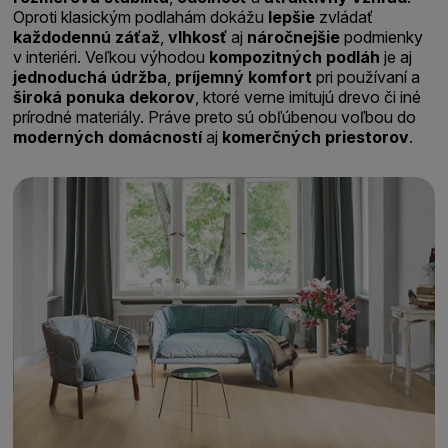
Oproti klasickým podlahám dokážu
lepšie
zvládať
každodennú
záťaž
,
vlhkosť
aj
náročnejšie
podmienky
v interiéri. Veľkou výhodou
kompozitných podláh
je aj
jednoduchá
údržba
,
príjemný komfort
pri používaní a
široká
ponuka
dekorov
, ktoré verne imitujú drevo či iné
prírodné materiály. Práve preto sú obľúbenou voľbou do
moderných domácností
aj
komerčných priestorov
.