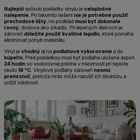
Najlepší
spôsob pokládky vinylu je
celoplošné
nalepenie
. Pri takomto riešení
nie je potrebné
použiť
prechodové lišty
, no podklad
musí byť dokonale
rovný
, doslova ako zrkadlo. Pri lepených dielcoch je
zároveň
dôležité použiť kvalitné lepidlo
, ktoré pomáha
eliminovať pohyb materiálu.
Vinyl je
vhodný
aj na
podlahové vykurovanie
a do
kúpeľní
. Pred pokládkou musí byť podlaha uložená aspoň
24 hodín
vo vodorovnej polohe v miestnosti pri teplote
okolo
18 °C
. Vinylové podlahy zároveň
nesmú
premrznúť
, pretože mráz môže narušiť ich štruktúru a
znížiť odolnosť.