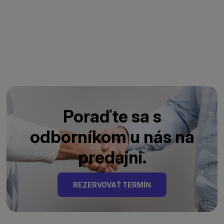
Poraďte sa s
odborníkom u nás na
predajni.
REZERVOVAŤ TERMÍN