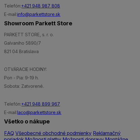
Telefón:
+421 948 987 808
E-mail:
info@parkettstore.sk
Showroom Parkett Store
PARKETT STORE, s. r. o.
Galvaniho 5890/7
821 04 Bratislava
OTVÁRACIE HODINY:
Pon - Pia: 9-19 h.
Sobota: Zatvorené.
Telefón:
+421 948 899 967
E-mail:
laco@parkettstore.sk
Všetko o nákupe
FAQ
Všeobecné obchodné podmienky
Reklamačný
poriadok
Možnosti platby
Možnosti dopravy
Montážne