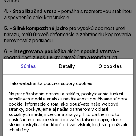
vzhľad
4. - Stabilizačná vrsta
- p
omáha s rozmerovou stabilitou
a spevnením celej konštrukcie
5. - Silné kompozitné jadro
pre vysokú odolnosť proti
nárazu, malú úroveň deformácie a zabráneniu kopírovania
nerovností z podkladu
6. - Integrovaná podložka
alebo
spodná vrstva
-
s
podná časť
zlepšuje
kročajový útlm a
komfort
pri
chôdzi, pri plávajúcich podlahách je súčasťou konštrukcie
Súhlas
Detaily
O cookies
aj zámkový spoj pre jednoduchú montáž, niie každá
kompozitná podlaha
má
integrovanú podložku
Táto webstránka používa súbory cookies
Na prispôsobenie obsahu a reklám, poskytovanie funkcií
sociálnych médií a analýzu návštevnosti používame súbory
cookie. Informácie o tom, ako používate naše webové
stránky, poskytujeme aj našim partnerom v oblasti
sociálnych médií, inzercie a analýzy. Títo partneri môžu
príslušné informácie skombinovať s ďalšími údajmi, ktoré
ste im poskytli alebo ktoré od vás získali, keď ste používali
ich služby.