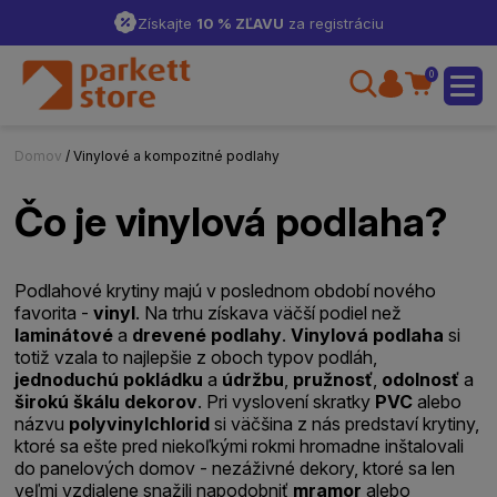
Získajte
10 % ZĽAVU
za registráciu
0
Domov
/ Vinylové a kompozitné podlahy
Čo je vinylová podlaha?
Podlahové krytiny majú v poslednom období nového
favorita -
vinyl
. Na trhu získava väčší podiel než
laminátové
a
drevené
podlahy
.
Vinylová
podlaha
si
totiž vzala to najlepšie z oboch typov podláh,
jednoduchú pokládku
a
údržbu
,
pružnosť
,
odolnosť
a
širokú
škálu
dekorov
. Pri vyslovení skratky
PVC
alebo
názvu
polyvinylchlorid
si väčšina z nás predstaví krytiny,
ktoré sa ešte pred niekoľkými rokmi hromadne inštalovali
do panelových domov - nezáživné dekory, ktoré sa len
veľmi vzdialene snažili napodobniť
mramor
alebo