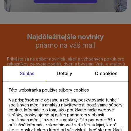
Najdôležitejšie novinky
priamo na váš mail
Prihláste sa na odber noviniek, akcií a výhodných ponúk pre
zákazníkov zo sveta podláh, dverí a bývania. Vašu e-mailovú
adresu budeme spracúvať výlučne na zasielanie týchto e-
Súhlas
Detaily
O cookies
mailov. Prihlásenie dokončíte kliknutím na potvrdzovací odkaz,
ktorý vám pošleme e-mailom. Súhlas môžete kedykoľvek
odvolať kliknutím na odhlasovací odkaz v každom e-maile.
Táto webstránka používa súbory cookies
Chcem odoberať novinky e-mailom
Na prispôsobenie obsahu a reklám, poskytovanie funkcií
sociálnych médií a analýzu návštevnosti používame súbory
cookie. Informácie o tom, ako používate naše webové
ODOBERAŤ
stránky, poskytujeme aj našim partnerom v oblasti
sociálnych médií, inzercie a analýzy. Títo partneri môžu
príslušné informácie skombinovať s ďalšími údajmi, ktoré
Súhlasím so spracovaním
osobných údajov
ste im poskytli alebo ktoré od vás získali, keď ste používali