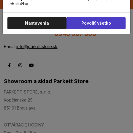
ich služby.
Nastavenia
Povoliť všetko
0948 987 808
E-mail:
info@parkettstore.sk
Showroom a sklad Parkett Store
PARKETT STORE, s. r. o.
Kopčianska 29
851 01 Bratislava
OTVÁRACIE HODINY:
Pon - Pia: 8-18 h.