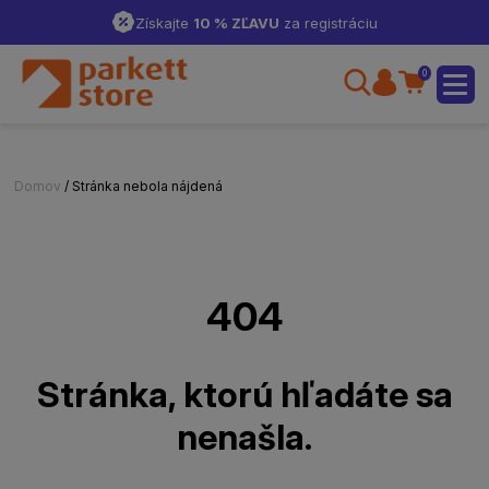
Získajte
10 % ZĽAVU
za registráciu
0
Domov
/ Stránka nebola nájdená
404
Stránka, ktorú hľadáte sa
nenašla.