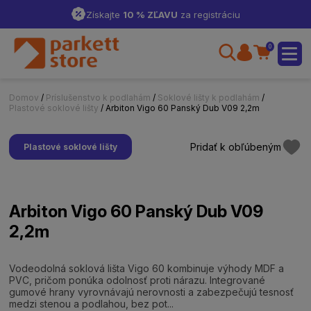
Získajte
10 % ZĽAVU
za registráciu
0
Domov
/
Príslušenstvo k podlahám
/
Soklové lišty k podlahám
/
Plastové soklové lišty
/ Arbiton Vigo 60 Panský Dub V09 2,2m
Pridať k obľúbeným
Plastové soklové lišty
Arbiton Vigo 60 Panský Dub V09
2,2m
Vodeodolná soklová lišta Vigo 60 kombinuje výhody MDF a
PVC, pričom ponúka odolnosť proti nárazu. Integrované
gumové hrany vyrovnávajú nerovnosti a zabezpečujú tesnosť
medzi stenou a podlahou, bez pot...