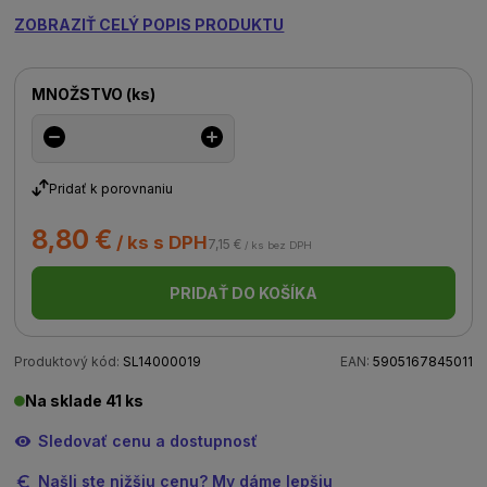
ZOBRAZIŤ CELÝ POPIS PRODUKTU
MNOŽSTVO
(
ks
)
Pridať k porovnaniu
8,80 €
/ ks s DPH
7,15 €
/ ks bez DPH
PRIDAŤ DO KOŠÍKA
Produktový kód:
SL14000019
EAN:
5905167845011
Na sklade 41 ks
Sledovať cenu a dostupnosť
Našli ste nižšiu cenu? My dáme lepšiu