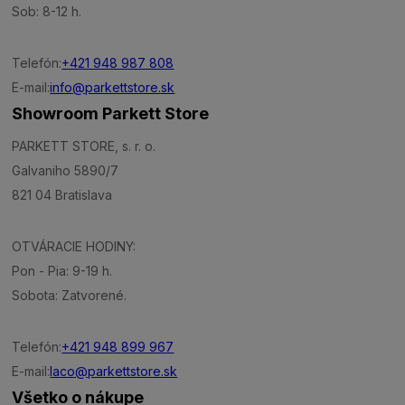
Sob: 8-12 h.
Telefón:
+421 948 987 808
E-mail:
info@parkettstore.sk
Showroom Parkett Store
PARKETT STORE, s. r. o.
Galvaniho 5890/7
821 04 Bratislava
OTVÁRACIE HODINY:
Pon - Pia: 9-19 h.
Sobota: Zatvorené.
Telefón:
+421 948 899 967
E-mail:
laco@parkettstore.sk
Všetko o nákupe