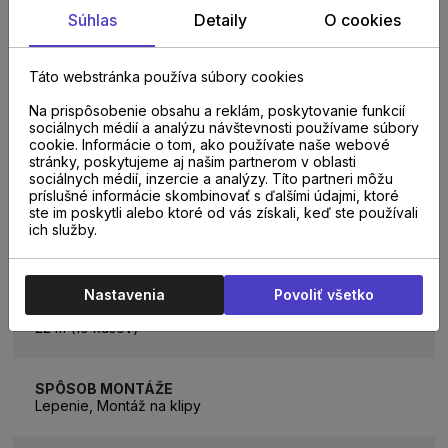
Súhlas
Detaily
O cookies
Táto webstránka používa súbory cookies
Na prispôsobenie obsahu a reklám, poskytovanie funkcií
sociálnych médií a analýzu návštevnosti používame súbory
cookie. Informácie o tom, ako používate naše webové
PARAMETRE
stránky, poskytujeme aj našim partnerom v oblasti
sociálnych médií, inzercie a analýzy. Títo partneri môžu
príslušné informácie skombinovať s ďalšími údajmi, ktoré
ste im poskytli alebo ktoré od vás získali, keď ste používali
ich služby.
VÝŠKA LIŠTY
60 mm
Nastavenia
Povoliť všetko
BALENIE
22 m (10 kusov)
SPÔSOB MONTÁŽE
Lepenie, Montáž na klipy