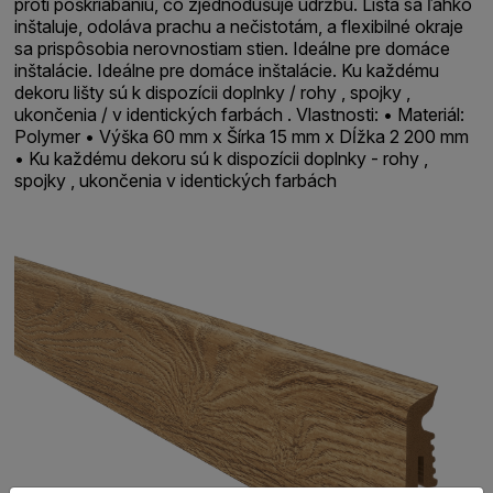
proti poškriabaniu, čo zjednodušuje údržbu. Lišta sa ľahko
inštaluje, odoláva prachu a nečistotám, a flexibilné okraje
sa prispôsobia nerovnostiam stien. Ideálne pre domáce
inštalácie. Ideálne pre domáce inštalácie. Ku každému
dekoru lišty sú k dispozícii doplnky / rohy , spojky ,
ukončenia / v identických farbách . Vlastnosti: • Materiál:
Polymer • Výška 60 mm x Šírka 15 mm x Dĺžka 2 200 mm
• Ku každému dekoru sú k dispozícii doplnky - rohy ,
spojky , ukončenia v identických farbách